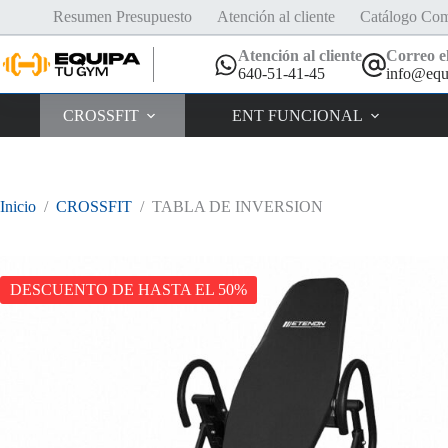
Saltar
Resumen Presupuesto
Atención al cliente
Catálogo Com
al
contenido
Atención al cliente
Correo el
640-51-41-45
info@equ
CROSSFIT
ENT FUNCIONAL
Inicio
/
CROSSFIT
/
TABLA DE INVERSION
DESCUENTO DE HASTA EL 50%