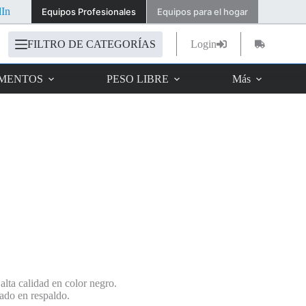
dIn
Equipos Profesionales
Equipos para el hogar
FILTRO DE CATEGORÍAS
Login
Carro
de
compra
IMENTOS
PESO LIBRE
Más
alta calidad en color negro.
ado en respaldo.