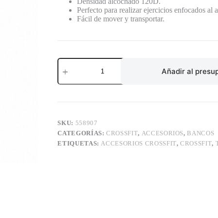
Densidad alcochado 120D.
Perfecto para realizar ejercicios enfocados al
Fácil de mover y transportar.
TABLA
DE
Añadir al presu
INVERSION
cantidad
SKU:
558907
CATEGORÍAS:
CROSSFIT
,
ACCESORIOS
,
BANCOS
ETIQUETAS:
ACCESORIOS CROSSFIT
,
CROSSFIT
,