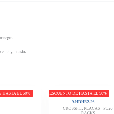
or negro.
o en el gimnasio.
 HASTA EL 50%
DESCUENTO DE HASTA EL 50%
HALF RACK (N/RUG)
9-HDHR2-26
CROSSFIT
,
PLACAS - PC20
,
RACKS