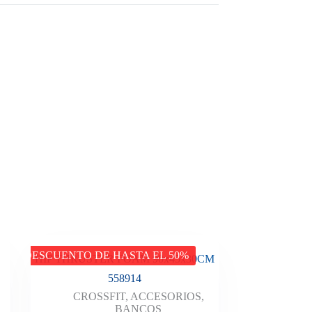
DESCUENTO DE HASTA EL 50%
HIP THRUSTER FOAM 90x45x30CM
558914
CROSSFIT
,
ACCESORIOS
,
BANCOS