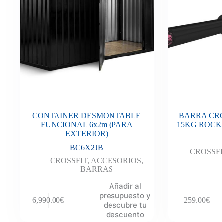
CONTAINER DESMONTABLE
BARRA CRO
FUNCIONAL 6x2m (PARA
15KG ROCK (L
EXTERIOR)
BC6X2JB
CROSSF
CROSSFIT
,
ACCESORIOS
,
BARRAS
Añadir al
presupuesto y
6,990.00
€
259.00
€
descubre tu
descuento