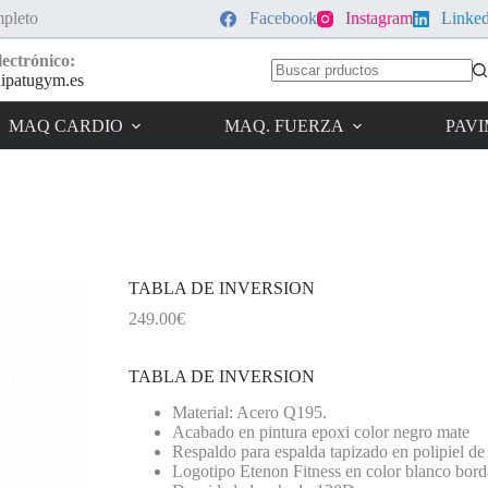
pleto
Facebook
Instagram
Linke
ectrónico:
ipatugym.es
Sin
resultados
MAQ CARDIO
MAQ. FUERZA
PAV
TABLA DE INVERSION
249.00
€
TABLA DE INVERSION
Material: Acero Q195.
Acabado en pintura epoxi color negro mate
Respaldo para espalda tapizado en polipiel de 
Logotipo Etenon Fitness en color blanco bord