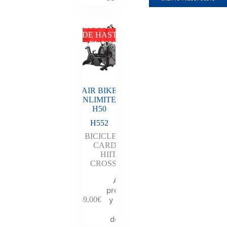
DESCUENTO
DE HASTA
EL 50%
AIR BIKE
UNLIMITED
H50
H552
BICICLETAS
,
CARDIO
HIIT
,
CROSSFIT
Añadir al
presupuesto
y descubre
849.00
€
tu
descuento