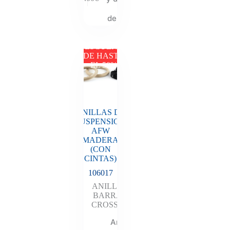
tu
descuento
DESCUENTO
DE HASTA
EL 50%
ANILLAS DE
SUSPENSION
AFW
MADERA
(CON
CINTAS)
106017
ANILLAS
,
BARRAS
,
CROSSFIT
Añadir al