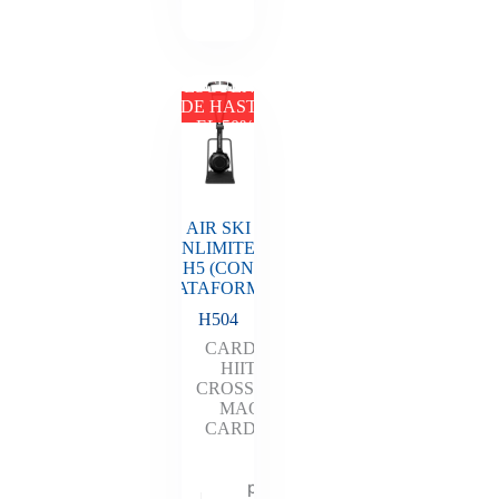
tu
descuento
DESCUENTO
DE HASTA
EL 50%
AIR SKI
UNLIMITED
H5 (CON
PLATAFORMA)
H504
CARDIO
HIIT
,
CROSSFIT
,
MAQ
CARDIO
Añadir al
presupuesto