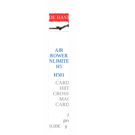
DESCUENTO
DE HASTA
EL 50%
AIR
ROWER
UNLIMITED
H5
H501
CARDIO
HIIT
,
CROSSFIT
,
MAQ
CARDIO
Añadir al
presupuesto
y descubre
959.00
€
tu