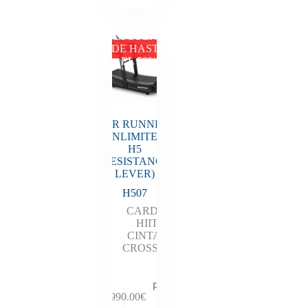
DESCUENTO
DE HASTA
EL 50%
AIR RUNNER
UNLIMITED
H5
(RESISTANCE
LEVER)
H507
CARDIO
HIIT
,
CINTAS
,
CROSSFIT
Añadir al
presupuesto
y descubre
2,990.00
€