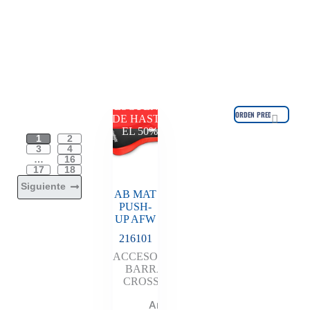
DESCUENTO
DE HASTA
EL 50%
1
2
3
4
…
16
17
18
Siguiente
AB MAT
PUSH-
UP AFW
216101
ACCESORIOS
,
BARRAS
,
CROSSFIT
Añadir al