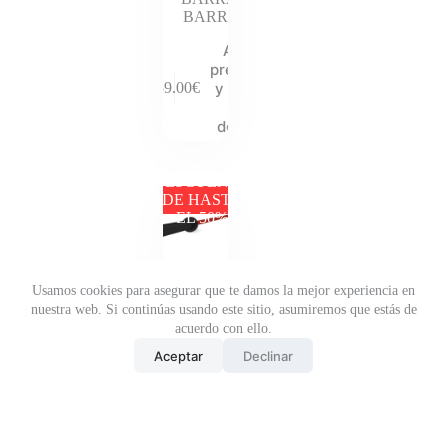
BARRAS
Añadir al
presupuesto
y descubre
259.00
€
tu
descuento
DESCUENTO
DE HASTA
EL 50%
Usamos cookies para asegurar que te damos la mejor experiencia en
BARRA
nuestra web. Si continúas usando este sitio, asumiremos que estás de
CROSSFIT
acuerdo con ello.
AFW
Aceptar
Declinar
201CM
15KG
ROCK
(Limited
Edition