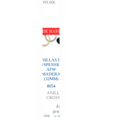
y descubre
1,099.00
€
tu
descuento
DESCUENTO
DE HASTA
EL 50%
ANILLAS DE
SUSPENSION
AFW
MADERA
(32MM)
8054
ANILLAS
,
CROSSFIT
Añadir al
presupuesto
y descubre
54.00
€