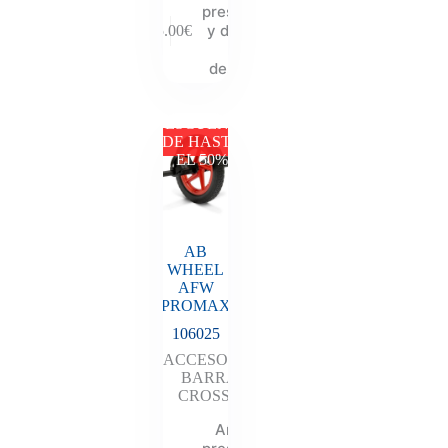
presupuesto
y descubre
15.00
€
tu
descuento
DESCUENTO
DE HASTA
EL 50%
AB
WHEEL
AFW
PROMAX
106025
ACCESORIOS
,
BARRAS
,
CROSSFIT
Añadir al