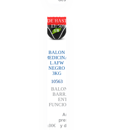
DESCUENTO
DE HASTA
EL 50%
BALON
MEDICINA
L AFW
NEGRO
3KG
10563
BALONES
,
BARRAS
,
ENT
FUNCIONAL
Añadir al
presupuesto
y descubre
30.00
€