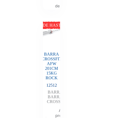
tu
descuento
DESCUENTO
DE HASTA
EL 50%
BARRA
CROSSFIT
AFW
201CM
15KG
ROCK
12512
BARRAS
,
BARRAS
,
CROSSFIT
Añadir al
presupuesto