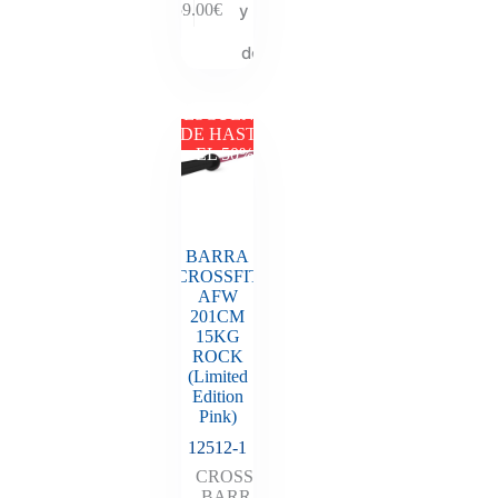
y descubre
259.00
€
tu
descuento
DESCUENTO
DE HASTA
EL 50%
BARRA
CROSSFIT
AFW
201CM
15KG
ROCK
(Limited
Edition
Pink)
12512-1
CROSSFIT
,
BARRAS
,