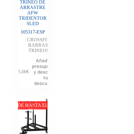
TRINEO DE
ARRASTRE
AFW
TRIDENTOR
SLED
105317-ESP
CROSSFIT
,
BARRAS
,
TRINEOS
Añadir al
presupuesto
y descubre
325.00
€
tu
descuento
DESCUENTO
DE HASTA EL
50%