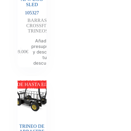
SLED
105327
BARRAS
,
CROSSFIT
,
TRINEOS
Añadir al
presupuesto
y descubre
269.00
€
tu
descuento
DESCUENTO
DE HASTA EL
50%
TRINEO DE