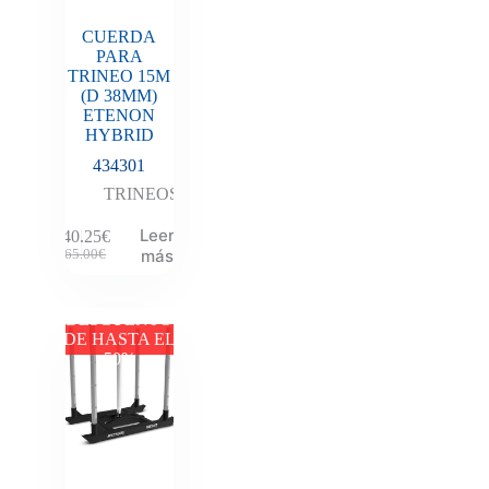
CUERDA
PARA
TRINEO 15M
(D 38MM)
ETENON
HYBRID
434301
TRINEOS
Leer
140.25
€
más
165.00
€
DESCUENTO
DE HASTA EL
50%