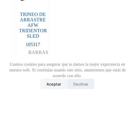
TRINEO DE
ARRASTRE
AFW
TRIDENTOR
SLED
105317
BARRAS
,
CROSSFIT
,
TRINEOS
Usamos cookies para asegurar que te damos la mejor experiencia en
nuestra web. Si continúas usando este sitio, asumiremos que estás de
Añadir al
acuerdo con ello.
presupuesto
Aceptar
Declinar
y descubre
325.00
€
tu
descuento