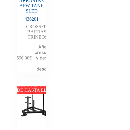
ARRASTRE
AFW TANK
SLED
436201
CROSSFIT
,
BARRAS
,
TRINEOS
Añadir al
presupuesto
y descubre
1,590.00
€
tu
descuento
DESCUENTO
DE HASTA EL
50%