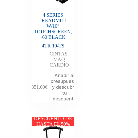
4 SERIES
TREADMILL
W/10″
TOUCHSCREEN,
-60 BLACK
4TR 10-TS
CINTAS
,
MAQ
CARDIO
Añadir al
presupuesto
y descubre
8,351.00
€
tu
descuento
DESCUENTO DE
HASTA EL 50%