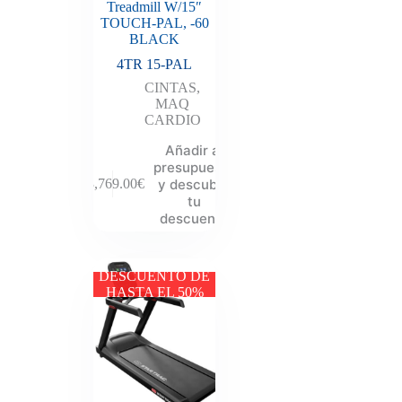
Treadmill W/15″
TOUCH-PAL, -60
BLACK
4TR 15-PAL
CINTAS
,
MAQ
CARDIO
Añadir al
presupuesto
y descubre
13,769.00
€
tu
descuento
DESCUENTO DE
HASTA EL 50%