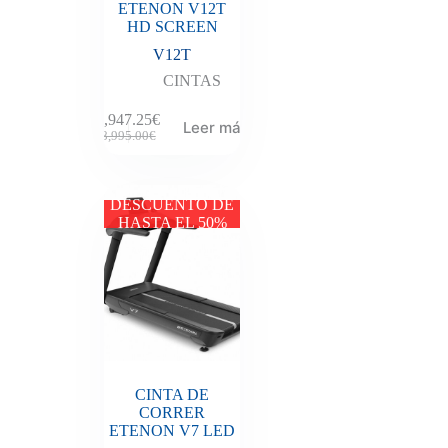
ETENON V12T
HD SCREEN
V12T
CINTAS
4,947.25
€
Leer más
8,995.00
€
DESCUENTO DE
HASTA EL 50%
CINTA DE
CORRER
ETENON V7 LED