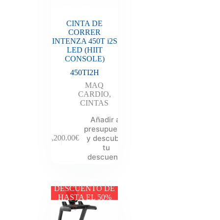
CINTA DE
CORRER
INTENZA 450T i2S
LED (HIIT
CONSOLE)
450TI2H
MAQ
CARDIO
,
CINTAS
Añadir al
presupuesto
y descubre
13,200.00
€
tu
descuento
DESCUENTO DE
HASTA EL 50%