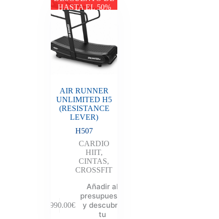
HASTA EL 50%
AIR RUNNER
UNLIMITED H5
(RESISTANCE
LEVER)
H507
CARDIO
HIIT
,
CINTAS
,
CROSSFIT
Añadir al
presupuesto
y descubre
2,990.00
€
tu