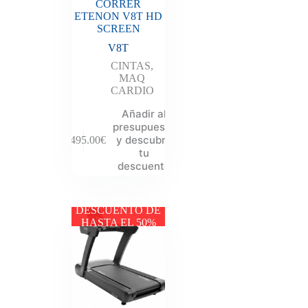
CORRER
ETENON V8T HD
SCREEN
V8T
CINTAS
,
MAQ
CARDIO
Añadir al
presupuesto
y descubre
7,495.00
€
tu
descuento
DESCUENTO DE
HASTA EL 50%