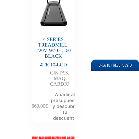
4 SERIES
TREADMILL,
220V W/10″, -60
BLACK
4TR 10-LCD
CREA TU PRESUPUESTO
CINTAS
,
MAQ
CARDIO
Añadir al
presupuesto
y descubre
7,660.00
€
tu
descuento
DESCUENTO DE