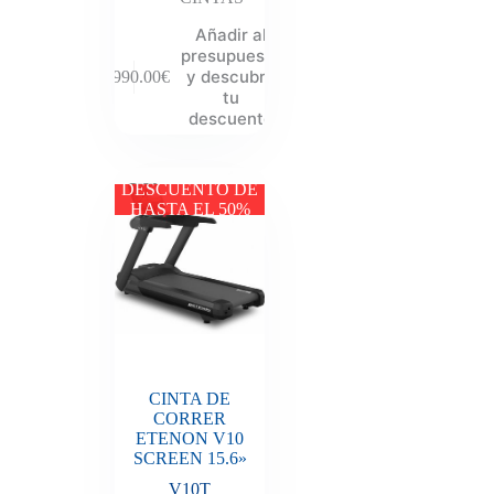
Añadir al
presupuesto
y descubre
5,990.00
€
tu
descuento
DESCUENTO DE
HASTA EL 50%
CINTA DE
CORRER
ETENON V10
SCREEN 15.6»
V10T