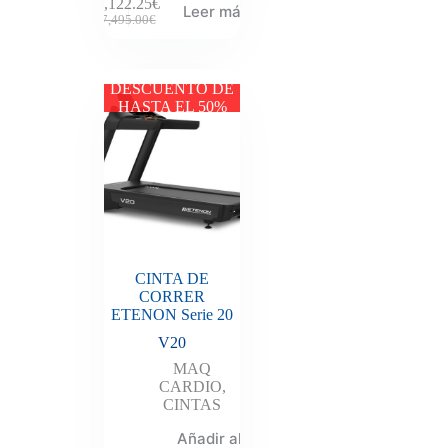
4,122.25
€
Leer más
7,495.00
€
DESCUENTO DE
HASTA EL 50%
CINTA DE
CORRER
ETENON Serie 20
V20
MAQ
CARDIO
,
CINTAS
Añadir al