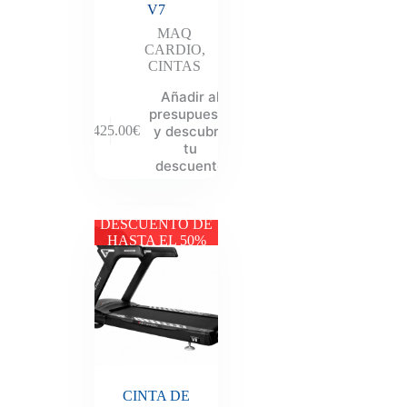
V7
MAQ
CARDIO
,
CINTAS
Añadir al
presupuesto
y descubre
4,425.00
€
tu
descuento
DESCUENTO DE
HASTA EL 50%
CINTA DE