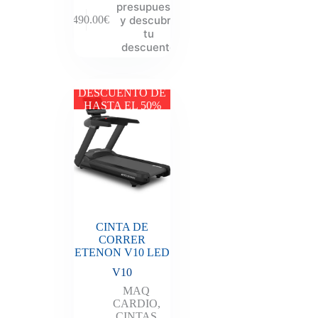
presupuesto
y descubre
7,490.00
€
tu
descuento
DESCUENTO DE
HASTA EL 50%
CINTA DE
CORRER
ETENON V10 LED
V10
MAQ
CARDIO
,
CINTAS