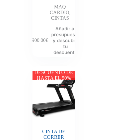
MAQ
CARDIO
,
CINTAS
Añadir al
presupuesto
y descubre
8,900.00
€
tu
descuento
DESCUENTO DE
HASTA EL 50%
CINTA DE
CORRER