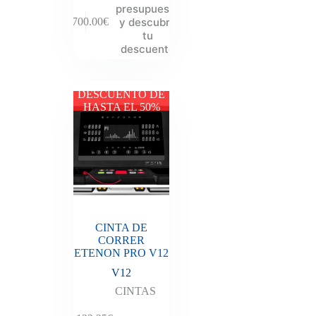
presupuesto
y descubre
5,700.00
€
tu
descuento
DESCUENTO DE
HASTA EL 50%
CINTA DE
CORRER
ETENON PRO V12
V12
CINTAS