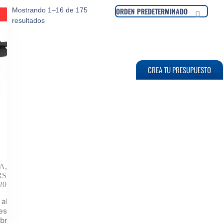
Mostrando 1–16 de 175
resultados
CREA TU PRESUPUESTO
ZA
,
RS
,
20
 al
esto
bre