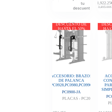
1,922.25
tu
3,495.00
€
descuento
DESCUENTO DE
DESC
HASTA EL 50%
HAS
ACCESORIO: BRAZOS
AC
DE PALANCA
CON
(PC0928,PC0980,PC0990)
PAR
SIMPL
PC0900-JA
PC
PLACAS - PC20
P