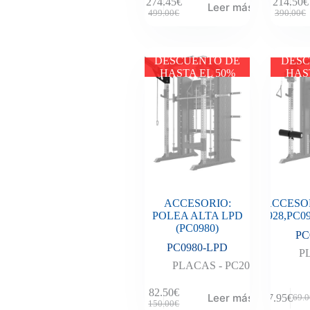
274.45
€
214.50
€
Leer más
499.00
€
390.00
€
DESCUENTO DE
DESC
HASTA EL 50%
HAS
ACCESORIO:
ACCESO
POLEA ALTA LPD
(PC0928,PC09
(PC0980)
PC
PC0980-LPD
P
PLACAS - PC20
82.50
€
Leer más
37.95
€
69.0
150.00
€