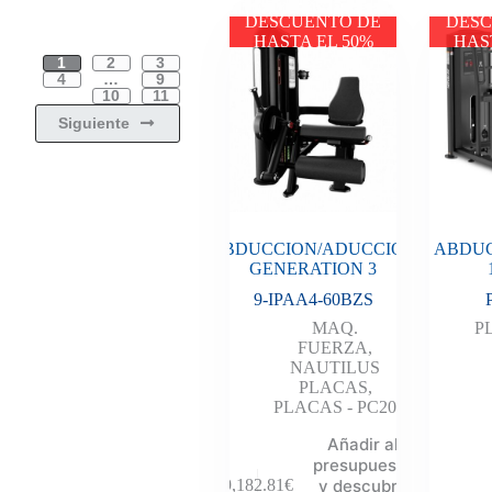
DESCUENTO DE
DESC
HASTA EL 50%
HAS
1
2
3
4
…
9
10
11
Siguiente
ABDUCCION/ADUCCION
ABDUC
GENERATION 3
9-IPAA4-60BZS
MAQ.
P
FUERZA
,
NAUTILUS
PLACAS
,
PLACAS - PC20
Añadir al
presupuesto
y descubre
9,182.81
€