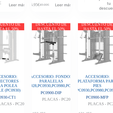
€
tu
Leer más
Leer más
26.95
€
49.00
€
descue
UENTO DE
DESCUENTO DE
DESCUENTO DE
TA EL 50%
HASTA EL 50%
HASTA EL 50%
CESORIO:
ACCESORIO: FONDOS
ACCESORIO:
ECTORES
PARALELAS
PLATAFORMA PA
A POLEA
(PC0928,PC0930,PC0980,PC0990)
PIES
E (PC0930)
(PC0930,PC0980,PC0
PC0900-DIP
0930-CT1
PC0900-MFP
PLACAS - PC20
LACAS - PC20
PLACAS - PC