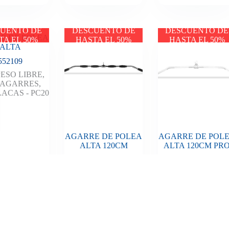
UENTO DE
DESCUENTO DE
DESCUENTO DE
E DE POLEA
TA EL 50%
HASTA EL 50%
HASTA EL 50%
ALTA
552109
PESO LIBRE
,
AGARRES
,
LACAS - PC20
AGARRE DE POLEA
AGARRE DE POL
ALTA 120CM
ALTA 120CM PR
552120
552130
PLACAS - PC20
PLACAS - PC
Añadir al
presupuesto
y descubre