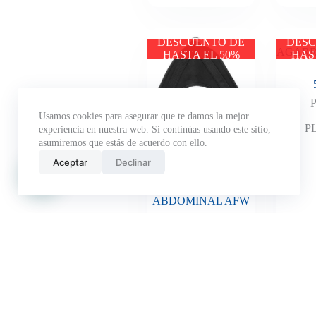
DESCUENTO DE
DESC
AGARR
HASTA EL 50%
HAS
Usamos cookies para asegurar que te damos la mejor
P
experiencia en nuestra web. Si continúas usando este sitio,
asumiremos que estás de acuerdo con ello.
Aceptar
Declinar
AGARRE DE POLEA
ABDOMINAL AFW
13100
AGARRES
,
PESO LIBRE
,
PLACAS - PC20
Añadir al
presupuesto
y descubre
12.00
€
89.00
€