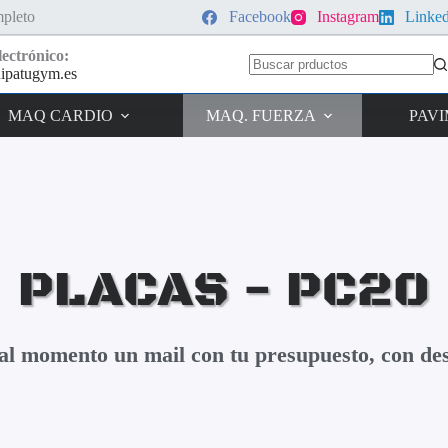
pleto
Facebook
Instagram
Linke
ectrónico:
ipatugym.es
MAQ CARDIO
MAQ. FUERZA
PAV
PLACAS - PC20
s al momento un mail con tu presupuesto, con des