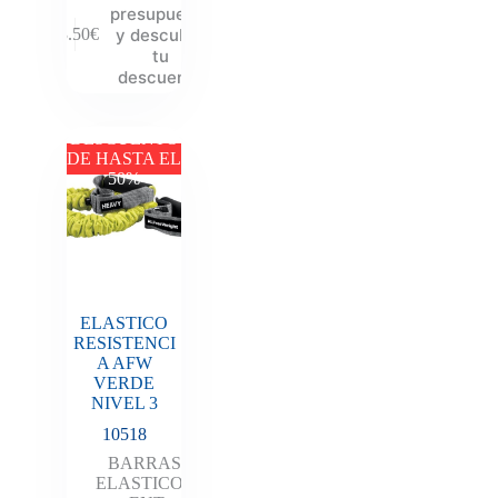
presupuesto
y descubre
13.50
€
tu
descuento
DESCUENTO
DE HASTA EL
50%
ELASTICO
RESISTENCI
A AFW
VERDE
NIVEL 3
10518
BARRAS
,
ELASTICOS
,