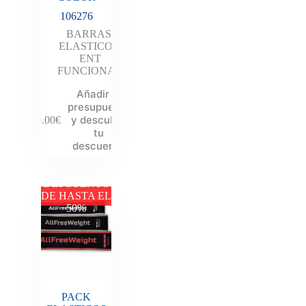
106276
BARRAS
,
ELASTICOS
,
ENT
FUNCIONAL
Añadir al
presupuesto
y descubre
49.00
€
tu
descuento
DESCUENTO
DE HASTA EL
50%
PACK