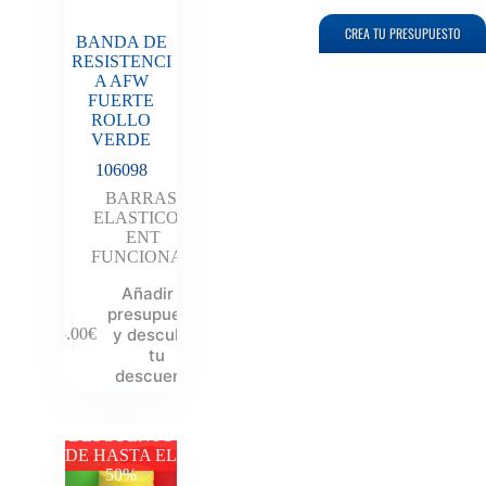
CREA TU PRESUPUESTO
BANDA DE
RESISTENCI
A AFW
FUERTE
ROLLO
VERDE
106098
BARRAS
,
ELASTICOS
,
ENT
FUNCIONAL
Añadir al
presupuesto
y descubre
55.00
€
tu
descuento
DESCUENTO
DE HASTA EL
50%