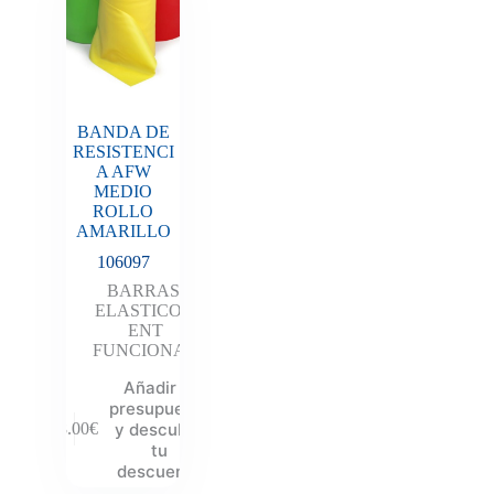
BANDA DE
RESISTENCI
A AFW
MEDIO
ROLLO
AMARILLO
106097
BARRAS
,
ELASTICOS
,
ENT
FUNCIONAL
Añadir al
presupuesto
y descubre
48.00
€
tu
descuento