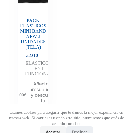
PACK
ELASTICOS
MINI BAND
AFW 3
UNIDADES
(TELA)
222101
ELASTICOS
,
ENT
FUNCIONAL
Añadir al
presupuesto
y descubre
19.00
€
tu
descuento
Usamos cookies para asegurar que te damos la mejor experiencia en
nuestra web. Si continúas usando este sitio, asumiremos que estás de
DESCUENTO
acuerdo con ello.
DE HASTA EL
Aceptar
Declinar