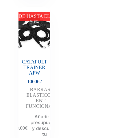
DESCUENTO
DE HASTA EL
50%
CATAPULT
TRAINER
AFW
106062
BARRAS
,
ELASTICOS
,
ENT
FUNCIONAL
Añadir al
presupuesto
y descubre
89.00
€
tu