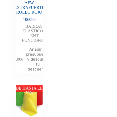
AFW
EXTRAFUERTE
ROLLO ROJO
106099
BARRAS
,
ELASTICOS
,
ENT
FUNCIONAL
Añadir al
presupuesto
y descubre
68.00
€
tu
descuento
DESCUENTO
DE HASTA EL
50%