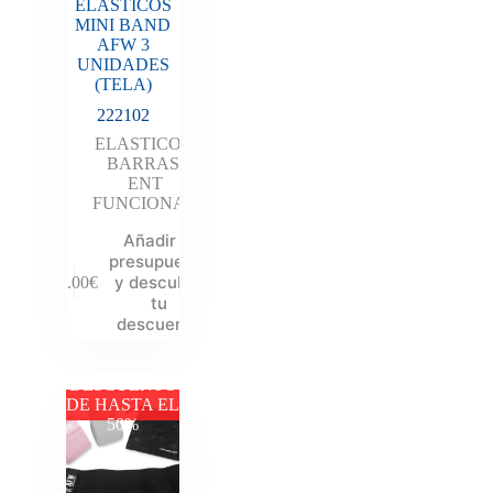
ELASTICOS
MINI BAND
AFW 3
UNIDADES
(TELA)
222102
ELASTICOS
,
BARRAS
,
ENT
FUNCIONAL
Añadir al
presupuesto
y descubre
21.00
€
tu
descuento
DESCUENTO
DE HASTA EL
50%