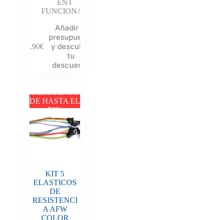
ENT
FUNCIONAL
Añadir al
presupuesto
y descubre
14.90
€
tu
descuento
DESCUENTO
DE HASTA EL
50%
KIT 5
ELASTICOS
DE
RESISTENCI
A AFW
COLOR