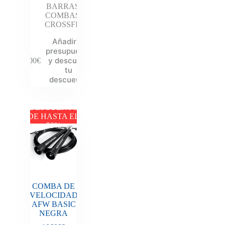
BARRAS
,
COMBAS
,
CROSSFIT
Añadir al
presupuesto
y descubre
6.00
€
tu
descuento
DESCUENTO
DE HASTA EL
50%
COMBA DE
VELOCIDAD
AFW BASIC
NEGRA