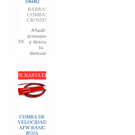
106082
BARRAS
,
COMBAS
,
CROSSFIT
Añadir al
presupuesto
y descubre
6.00
€
tu
descuento
DESCUENTO
DE HASTA EL
50%
COMBA DE
VELOCIDAD
AFW BASIC
ROJA