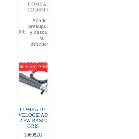
COMBAS
,
CROSSFIT
Añadir al
presupuesto
y descubre
6.00
€
tu
descuento
DESCUENTO
DE HASTA EL
50%
COMBA DE
VELOCIDAD
AFW BASIC
GRIS
106082G