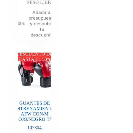
PESO LIBRE
Añadir al
presupuesto
y descubre
9.00
€
tu
descuento
DESCUENTO DE
HASTA EL 50%
GUANTES DE
ENTRENAMIENTO
AFW CON/M
ROJO/NEGRO T/L
107304