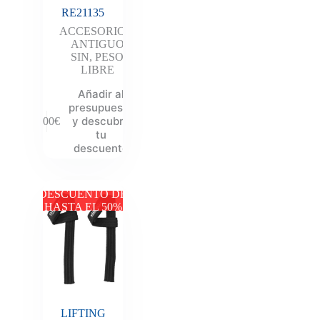
RE21135
ACCESORIOS
,
ANTIGUO
SIN
,
PESO
LIBRE
Añadir al
presupuesto
y descubre
8.00
€
tu
descuento
DESCUENTO DE
HASTA EL 50%
LIFTING