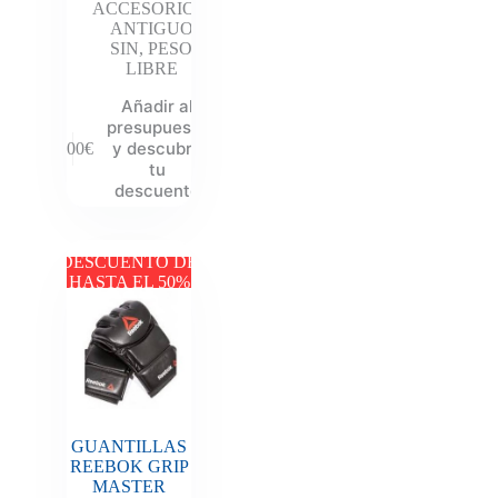
ACCESORIOS
,
ANTIGUO
SIN
,
PESO
LIBRE
Añadir al
presupuesto
y descubre
6.00
€
tu
descuento
DESCUENTO DE
HASTA EL 50%
GUANTILLAS
REEBOK GRIP
MASTER