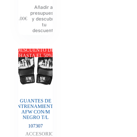
Añadir al
presupuesto
y descubre
11.00
€
tu
descuento
DESCUENTO DE
HASTA EL 50%
GUANTES DE
ENTRENAMIENTO
AFW CON/M
NEGRO T/L
107307
ACCESORIOS
,