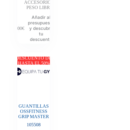
ACCESORIOS
,
PESO LIBRE
Añadir al
presupuesto
y descubre
9.00
€
tu
descuento
DESCUENTO DE
HASTA EL 50%
GUANTILLAS
OSSFITNESS
GRIP MASTER
105508