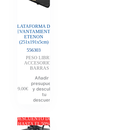
PLATAFORMA DE
LEVANTAMIENTO
ETENON
(251x191x5cm)
556303
PESO LIBRE
,
ACCESORIOS
,
BARRAS
Añadir al
presupuesto
y descubre
899.00
€
tu
descuento
DESCUENTO DE
HASTA EL 50%