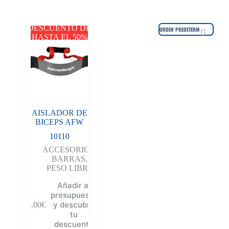
DESCUENTO DE
HASTA EL 50%
AISLADOR DE
BICEPS AFW
10110
ACCESORIOS
,
BARRAS
,
PESO LIBRE
Añadir al
presupuesto
y descubre
25.00
€
tu
descuento