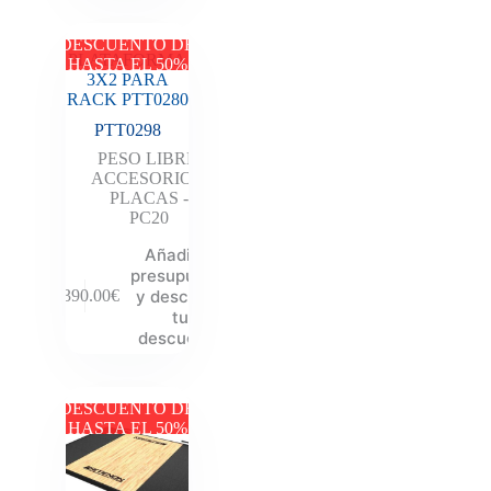
DESCUENTO DE
PLATAFORMA
HASTA EL 50%
3X2 PARA
RACK PTT0280
PTT0298
PESO LIBRE
,
ACCESORIOS
,
PLACAS -
PC20
Añadir al
presupuesto
y descubre
3,390.00
€
tu
descuento
DESCUENTO DE
HASTA EL 50%