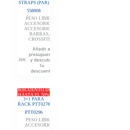
STRAPS (PAR)
558808
PESO LIBRE
,
ACCESORIOS
,
ACCESORIOS
,
BARRAS
,
CROSSFIT
Añadir al
presupuesto
y descubre
12.00
€
tu
descuento
DESCUENTO DE
PLATAFORMA
HASTA EL 50%
3×1 PARA
RACK PTT0278
PTT0296
PESO LIBRE
,
ACCESORIOS