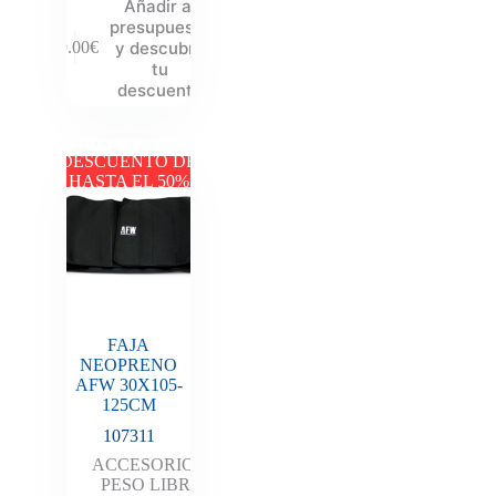
Añadir al
presupuesto
y descubre
69.00
€
tu
descuento
DESCUENTO DE
HASTA EL 50%
FAJA
NEOPRENO
AFW 30X105-
125CM
107311
ACCESORIOS
,
PESO LIBRE