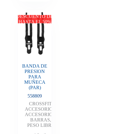
DESCUENTO DE
HASTA EL 50%
BANDA DE
PRESION
PARA
MUÑECA
(PAR)
558809
CROSSFIT
,
ACCESORIOS
,
ACCESORIOS
,
BARRAS
,
PESO LIBRE