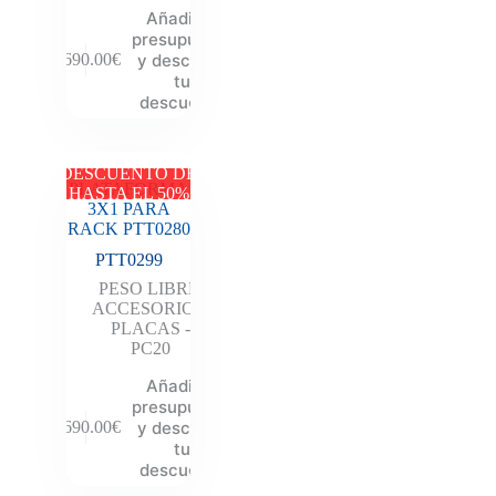
Añadir al
presupuesto
y descubre
2,690.00
€
tu
descuento
DESCUENTO DE
PLATAFORMA
HASTA EL 50%
3X1 PARA
RACK PTT0280
PTT0299
PESO LIBRE
,
ACCESORIOS
,
PLACAS -
PC20
Añadir al
presupuesto
y descubre
2,690.00
€
tu
descuento