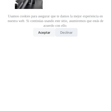
Usamos cookies para asegurar que te damos la mejor experiencia en
nuestra web. Si continúas usando este sitio, asumiremos que estás de
acuerdo con ello.
TRUNK
Aceptar
Declinar
BLASTER AFW
106086
ACCESORIOS
,
BARRAS
,
PESO LIBRE
Añadir al
presupuesto
y descubre
189.00
€
tu
descuento
DESCUENTO DE
HASTA EL 50%