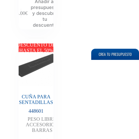
Añadir al
presupuesto
y descubre
14.00
€
tu
descuento
DESCUENTO DE
HASTA EL 50%
CREA TU PRESUPUESTO
CUÑA PARA
SENTADILLAS
448601
PESO LIBRE
,
ACCESORIOS
,
BARRAS