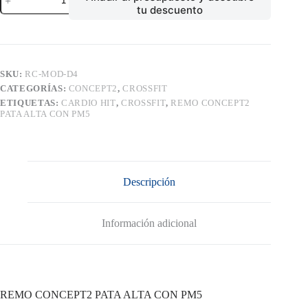
CONCEPT2
tu descuento
PATA
ALTA
CON
PM5
cantidad
SKU:
RC-MOD-D4
CATEGORÍAS:
CONCEPT2
,
CROSSFIT
ETIQUETAS:
CARDIO HIT
,
CROSSFIT
,
REMO CONCEPT2
PATA ALTA CON PM5
Descripción
Información adicional
REMO CONCEPT2 PATA ALTA CON PM5