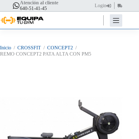
Saltar
Atención al cliente
Login
Carro
al
640-51-41-45
de
contenido
compra
Inicio
/
CROSSFIT
/
CONCEPT2
/
REMO CONCEPT2 PATA ALTA CON PM5