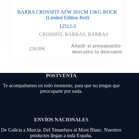
BARRA CROSSFIT AFW 201CM 15KG ROCK
(Limited Edition Red)
12512-3
CROSSFIT
,
BARRAS
,
BARRAS
Añadir al presupuesto y
259.00
€
descubre tu descuento
POSTVENTA
Te acompañamos en todo momento, para que no tengas que
preocuparte por nada.
ENVÍOS NACIONALES
De Galicia a Murcia. Del Timanfaya al Mont Blanc. Nuestros
productos llegan a toda España.