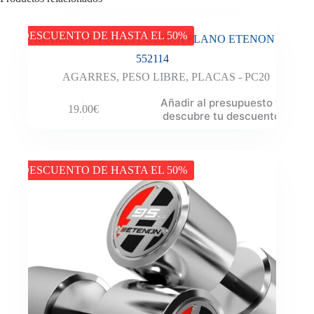
DESCUENTO DE HASTA EL 50%
AGARRE DE POLEA CUERDA PLANO ETENON
552114
AGARRES
,
PESO LIBRE
,
PLACAS - PC20
Añadir al presupuesto y
19.00
€
descubre tu descuento
DESCUENTO DE HASTA EL 50%