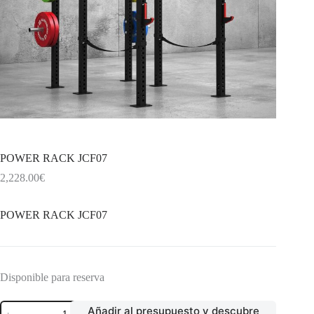
POWER RACK JCF07
2,228.00
€
POWER RACK JCF07
Disponible para reserva
POWER
Añadir al presupuesto y descubre