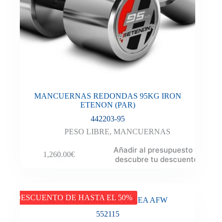
MANCUERNAS REDONDAS 95KG IRON
ETENON (PAR)
442203-95
PESO LIBRE
,
MANCUERNAS
Añadir al presupuesto y
1,260.00
€
descubre tu descuento
DESCUENTO DE HASTA EL 50%
SET 8 AGARRES DE POLEA AFW
552115