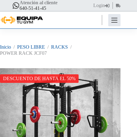
Saltar
Atención al cliente
Login
Carro
al
640-51-41-45
de
contenido
compra
Inicio
/
PESO LIBRE
/
RACKS
/
POWER RACK JCF07
DESCUENTO DE HASTA EL 50%