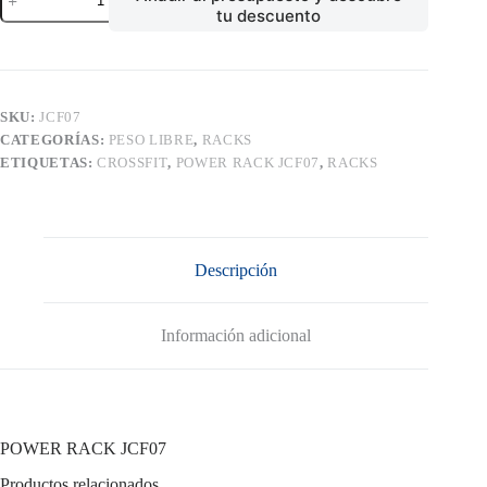
RACK
tu descuento
JCF07
cantidad
SKU:
JCF07
CATEGORÍAS:
PESO LIBRE
,
RACKS
ETIQUETAS:
CROSSFIT
,
POWER RACK JCF07
,
RACKS
Descripción
Información adicional
POWER RACK JCF07
Productos relacionados