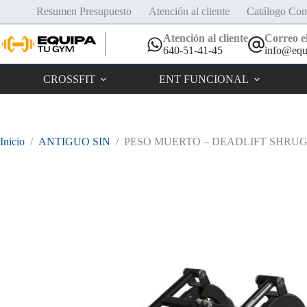
Saltar
Resumen Presupuesto
Atención al cliente
Catálogo Com
al
contenido
Atención al cliente
Correo el
640-51-41-45
info@equ
CROSSFIT
ENT FUNCIONAL
Inicio
/
ANTIGUO SIN
/
PESO MUERTO – DEADLIFT SHRU