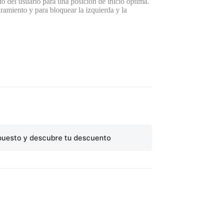
o del usuario para una posición de inicio óptima.
iramiento y para bloquear la izquierda y la
puesto y descubre tu descuento