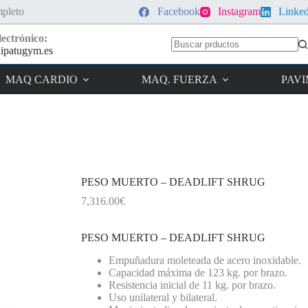
pleto
Facebook
Instagram
Linke
ectrónico:
ipatugym.es
Sin
resultados
MAQ CARDIO
MAQ. FUERZA
PAV
G
PESO MUERTO – DEADLIFT SHRUG
7,316.00
€
PESO MUERTO – DEADLIFT SHRUG
Empuñadura moleteada de acero inoxidable.
Capacidad máxima de 123 kg. por brazo.
Resistencia inicial de 11 kg. por brazo.
Uso unilateral y bilateral.