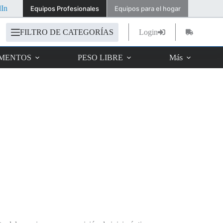
dIn
Equipos Profesionales
Equipos para el hogar
FILTRO DE CATEGORÍAS
Login
Carro
de
compra
IMENTOS
PESO LIBRE
Más