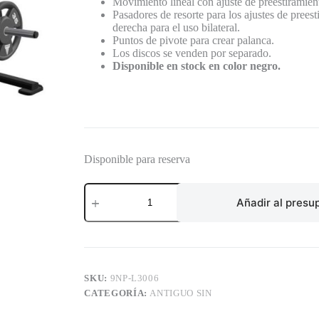
Movimiento lineal con ajuste de preestiramient
Pasadores de resorte para los ajustes de preest
derecha para el uso bilateral.
Puntos de pivote para crear palanca.
Los discos se venden por separado.
Disponible en stock en color negro.
Disponible para reserva
PESO
MUERTO
Añadir al presu
–
DEADLIFT
SHRUG
cantidad
SKU:
9NP-L3006
CATEGORÍA:
ANTIGUO SIN