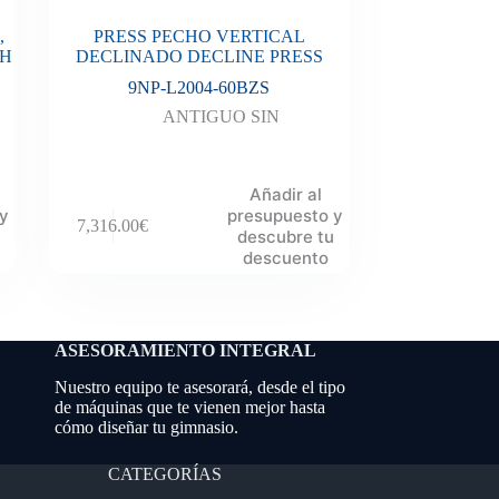
,
PRESS PECHO VERTICAL
TH
DECLINADO DECLINE PRESS
9NP-L2004-60BZS
ANTIGUO SIN
Añadir al
 y
presupuesto y
7,316.00
€
descubre tu
descuento
ASESORAMIENTO INTEGRAL
Nuestro equipo te asesorará, desde el tipo
de máquinas que te vienen mejor hasta
cómo diseñar tu gimnasio.
CATEGORÍAS