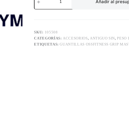
OSSFITNESS
Añadir al presu
GRIP
MASTER
cantidad
SKU:
105508
CATEGORÍAS:
ACCESORIOS
,
ANTIGUO SIN
,
PESO 
ETIQUETAS:
GUANTILLAS OSSFITNESS GRIP MA