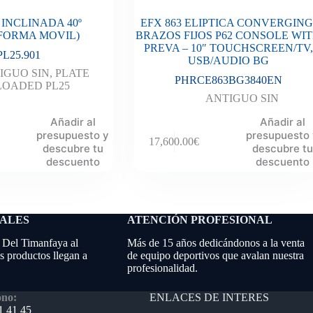
INCLINADA 40º
EFX 863 ELIPTICA CONVERGING
FORMA MOVIL)
BRAZOS FIJOS P62 CONSOLE WI
PREVA – 10″ TOUCHSCREEN/TV,
PL25.901
USB/AUDIO BG
IGUO SIN
,
PLATE
PHRCE863BG3840EN
LOADED PL25
ANTIGUO SIN
Añadir al
Añadir al
presupuesto y
presupuesto
17,600.00
€
descubre tu
descubre tu
descuento
descuento
NALES
ATENCIÓN PROFESIONAL
 Del Timanfaya al
Más de 15 años dedicándonos a la venta
 productos llegan a
de equipo deportivos que avalan nuestra
profesionalidad.
ENLACES DE INTERES
ono:
1 41 45