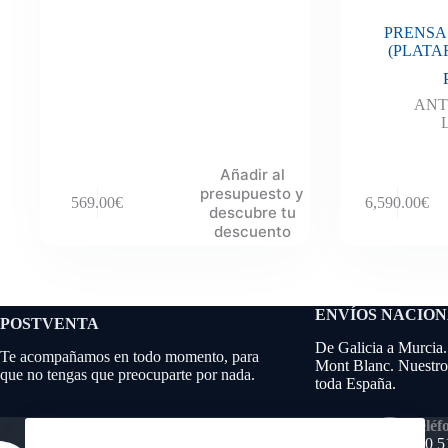
PRENSA 
(PLATA
ANT
Añadir al
presupuesto y
569.00
€
6,590.00
€
descubre tu
descuento
ENVÍOS NACIO
POSTVENTA
De Galicia a Murcia.
Te acompañamos en todo momento, para
Mont Blanc. Nuestros
que no tengas que preocuparte por nada.
toda España.
Teléf
640 5