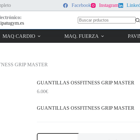
pleto
Facebook
Instagram
Linke
ectrónico:
ipatugym.es
Sin
resultados
MAQ CARDIO
MAQ. FUERZA
PAV
TNESS GRIP MASTER
GUANTILLAS OSSFITNESS GRIP MASTER
6.00
€
GUANTILLAS OSSFITNESS GRIP MASTER
GUANTILLAS