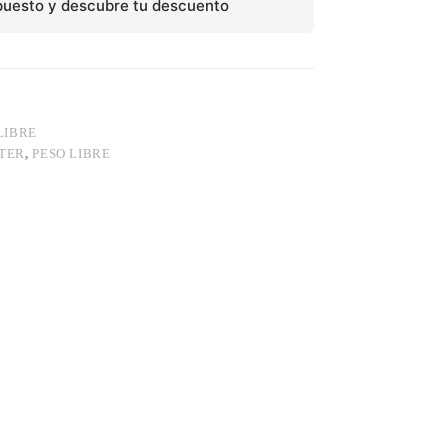
puesto y descubre tu descuento
LIBRE
STER
,
PESO LIBRE