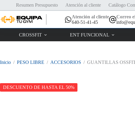
Saltar
Resumen Presupuesto
Atención al cliente
Catálogo Com
al
contenido
Atención al cliente
Correo el
640-51-41-45
info@equ
CROSSFIT
ENT FUNCIONAL
Inicio
/
PESO LIBRE
/
ACCESORIOS
/
GUANTILLAS OSSFI
DESCUENTO DE HASTA EL 50%