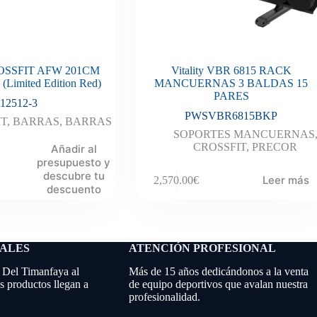
SSFIT AFW 201CM
Vitality VBR 6815 RACK
Limited Edition Red)
MANCUERNAS 3 BALDAS 15
PARES
12512-3
PWSVBR6815BKP
IT
,
BARRAS
,
BARRAS
SOPORTES MANCUERNAS
CROSSFIT
,
PRECOR
Añadir al
presupuesto y
descubre tu
Leer más
2,570.00
€
descuento
NALES
ATENCIÓN PROFESIONAL
 Del Timanfaya al
Más de 15 años dedicándonos a la venta
 productos llegan a
de equipo deportivos que avalan nuestra
profesionalidad.