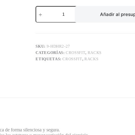
HALF
RACK
Añadir al presu
(RED)
cantidad
SKU:
9-HDHR2-27
CATEGORÍAS:
CROSSFIT
,
RACKS
ETIQUETAS:
CROSSFIT
,
RACKS
ca de forma silenciosa y segura.