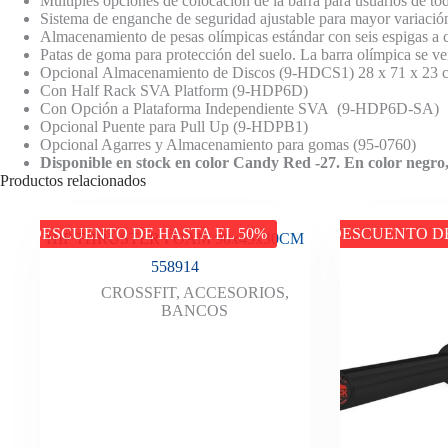
Múltiples opciones de colocación de la barra para usuarios de toda
Sistema de enganche de seguridad ajustable para mayor variación 
Almacenamiento de pesas olímpicas estándar con seis espigas a c
Patas de goma para protección del suelo. La barra olímpica se ve
Opcional Almacenamiento de Discos (9-HDCS1) 28 x 71 x 23 cm.
Con Half Rack SVA Platform (
9-HDP6D
)
Con Opción a Plataforma Independiente SVA (9-HDP6D-SA)
Opcional Puente para Pull Up (
9-HDPB1
)
Opcional Agarres y Almacenamiento para gomas (95-0760)
Disponible en stock en color Candy Red -27. En color negro,
Productos relacionados
DESCUENTO DE HASTA EL 50%
DESCUENTO DE
HIP THRUSTER FOAM 90x45x30CM
558914
CROSSFIT
,
ACCESORIOS
,
BANCOS