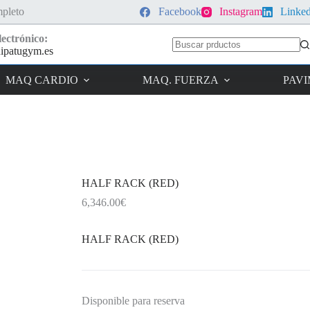
pleto
Facebook
Instagram
Linke
ectrónico:
ipatugym.es
Sin
resultados
MAQ CARDIO
MAQ. FUERZA
PAV
HALF RACK (RED)
6,346.00
€
HALF RACK (RED)
Disponible para reserva