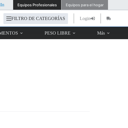
dIn
Equipos Profesionales
Equipos para el hogar
FILTRO DE CATEGORÍAS
Login
Carro
de
compra
IMENTOS
PESO LIBRE
Más