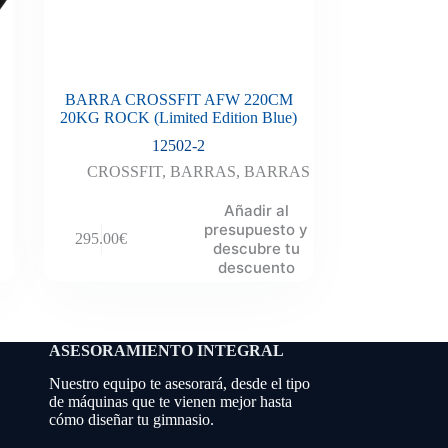
BARRA CROSSFIT AFW 220CM
20KG ROCK (Limited Edition Blue)
12502-2
CROSSFIT
,
BARRAS
,
BARRAS
,
Añadir al
presupuesto y
295.00
€
descubre tu
descuento
ASESORAMIENTO INTEGRAL
Nuestro equipo te asesorará, desde el tipo
de máquinas que te vienen mejor hasta
cómo diseñar tu gimnasio.