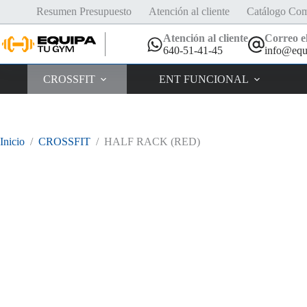
Saltar
Resumen Presupuesto
Atención al cliente
Catálogo Com
al
contenido
Atención al cliente
Correo el
640-51-41-45
info@equ
CROSSFIT
ENT FUNCIONAL
Inicio
/
CROSSFIT
/
HALF RACK (RED)
DESCUENTO DE HASTA EL 50%