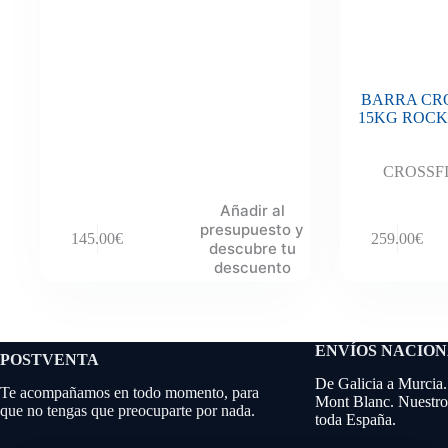
BARRA CRO
15KG ROCK (
CROSSF
Añadir al
presupuesto y
145.00
€
259.00
€
descubre tu
descuento
ENVÍOS NACIO
POSTVENTA
De Galicia a Murcia.
Te acompañamos en todo momento, para
Mont Blanc. Nuestros
que no tengas que preocuparte por nada.
toda España.