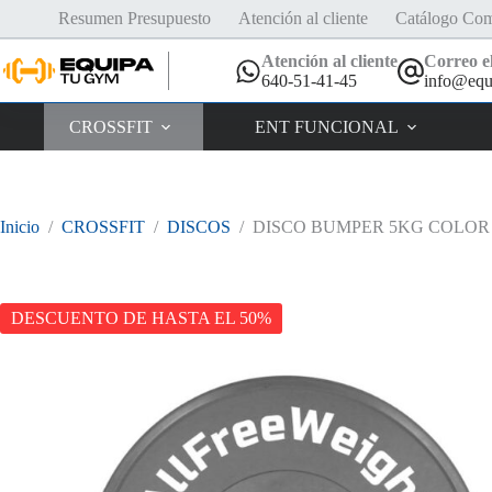
Saltar
Resumen Presupuesto
Atención al cliente
Catálogo Com
al
contenido
Atención al cliente
Correo el
640-51-41-45
info@equ
CROSSFIT
ENT FUNCIONAL
Inicio
/
CROSSFIT
/
DISCOS
/
DISCO BUMPER 5KG COLOR
DESCUENTO DE HASTA EL 50%