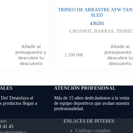
TRINEO DE ARRASTRE AFW TA
SLED
436201
CROSSFIT
,
BARRAS
,
TRINE
Añadir al
Añadir al
presupuesto y
presupuesto
1,590.00
€
descubre tu
descubre tu
descuento
descuento
NALES
ATENCIÓN PROFESIONAL
 Del Timanfaya al
Más de 15 años dedicándonos a la venta
 productos llegan a
de equipo deportivos que avalan nuestra
profesionalidad.
ENLACES DE INTERES
ono:
1 41 45
Catálogo completo
o electrónico: