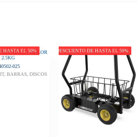
 HASTA EL 50%
DESCUENTO DE HASTA EL 50%
CIONAL AFW COLOR
2.5KG
40502-025
IT
,
BARRAS
,
DISCOS