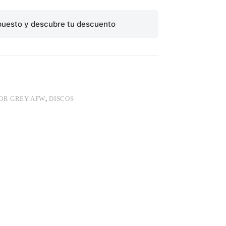
puesto y descubre tu descuento
OR GREY AFW
,
DISCOS