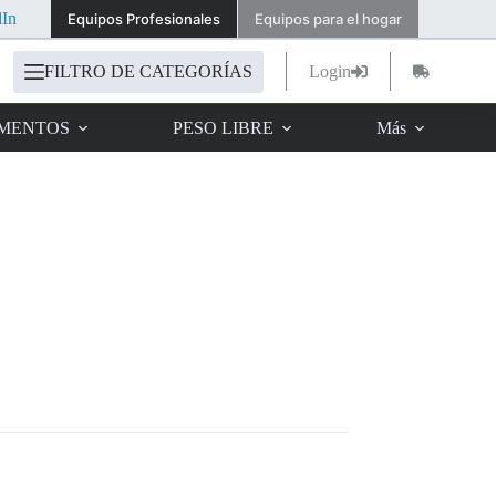
dIn
Equipos Profesionales
Equipos para el hogar
FILTRO DE CATEGORÍAS
Login
Carro
de
compra
IMENTOS
PESO LIBRE
Más