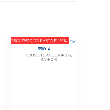
DESCUENTO DE HASTA EL 50%
HIP THRUSTER FOAM 90x45x30CM
558914
CROSSFIT
,
ACCESORIOS
,
BANCOS