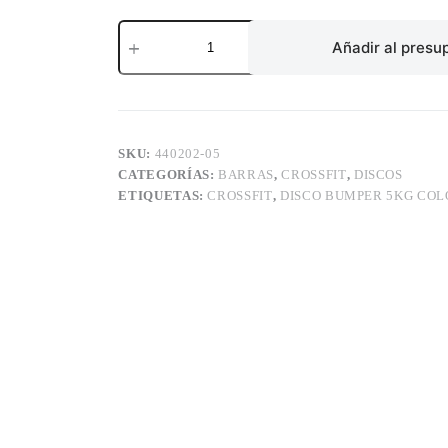
DISCO
BUMPER
Añadir al presu
5KG
COLOR
GREY
AFW
cantidad
SKU:
440202-05
CATEGORÍAS:
BARRAS
,
CROSSFIT
,
DISCOS
ETIQUETAS:
CROSSFIT
,
DISCO BUMPER 5KG COL