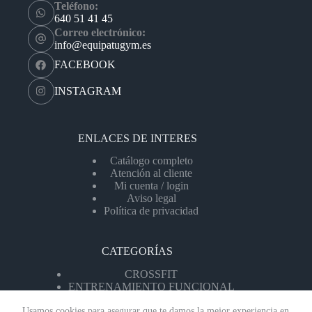
Teléfono:
640 51 41 45
Correo electrónico:
info@equipatugym.es
FACEBOOK
INSTAGRAM
ENLACES DE INTERES
Catálogo completo
Atención al cliente
Mi cuenta / login
Aviso legal
Política de privacidad
CATEGORÍAS
CROSSFIT
ENTRENAMIENTO FUNCIONAL
MÁQUINAS DE CARDIO
Usamos cookies para asegurar que te damos la mejor experiencia en
MÁQUINAS DF FUERZA