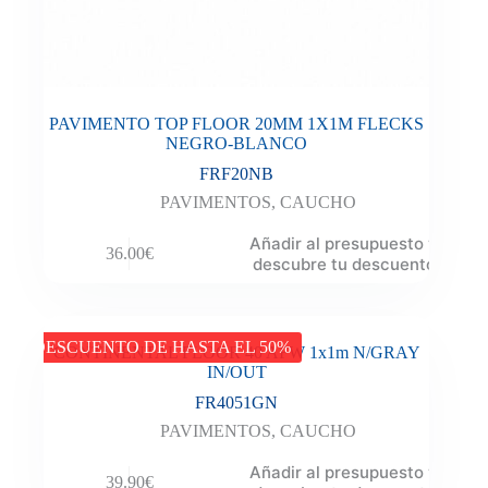
PAVIMENTO TOP FLOOR 20MM 1X1M FLECKS
NEGRO-BLANCO
FRF20NB
PAVIMENTOS
,
CAUCHO
Añadir al presupuesto y
36.00
€
descubre tu descuento
DESCUENTO DE HASTA EL 50%
CONTINENTAL FLOOR 40 AFW 1x1m N/GRAY
IN/OUT
FR4051GN
PAVIMENTOS
,
CAUCHO
Añadir al presupuesto y
39.90
€