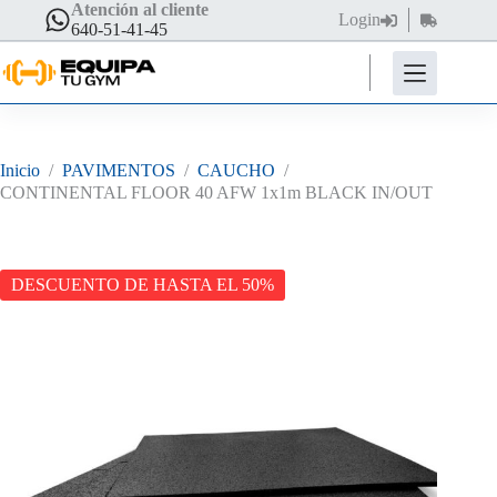
Saltar
Atención al cliente
Login
Carro
al
640-51-41-45
de
contenido
compra
Inicio
/
PAVIMENTOS
/
CAUCHO
/
CONTINENTAL FLOOR 40 AFW 1x1m BLACK IN/OUT
DESCUENTO DE HASTA EL 50%