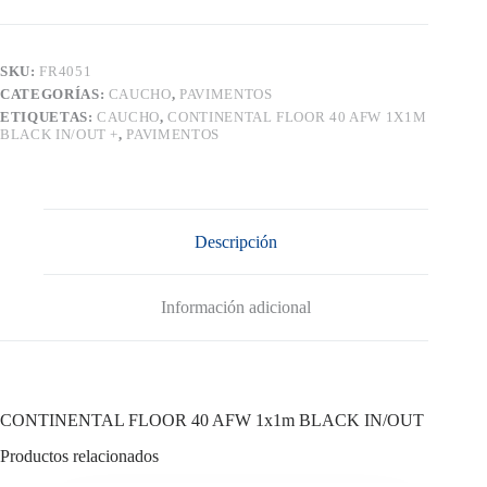
1x1m
BLACK
IN/OUT
cantidad
SKU:
FR4051
CATEGORÍAS:
CAUCHO
,
PAVIMENTOS
ETIQUETAS:
CAUCHO
,
CONTINENTAL FLOOR 40 AFW 1X1M
BLACK IN/OUT +
,
PAVIMENTOS
Descripción
Información adicional
CONTINENTAL FLOOR 40 AFW 1x1m BLACK IN/OUT
Productos relacionados