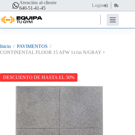
Saltar
Atención al cliente
Login
Carro
al
640-51-41-45
de
contenido
compra
Inicio
/
PAVIMENTOS
/
CONTINENTAL FLOOR 15 AFW 1x1m N/GRAY +
DESCUENTO DE HASTA EL 50%