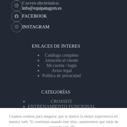
Correo electrónico:
info@equipatugym.es
FACEBOOK
INSTAGRAM
ENLACES DE INTERES
Catálogo completo
Atención al cliente
Mi cuenta / login
Aviso legal
Política de privacidad
CATEGORÍAS
CROSSFIT
ENTRENAMIENTO FUNCIONAL
MÁQUINAS DE CARDIO
Usamos cookies para asegurar que te damos la mejor experiencia en
MÁQUINAS DF FUERZA
PAVIMENTOS
nuestra web. Si continúas usando este sitio, asumiremos que estás de
PESO LIBRE