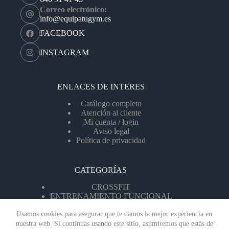
Correo electrónico:
info@equipatugym.es
FACEBOOK
INSTAGRAM
ENLACES DE INTERES
Catálogo completo
Atención al cliente
Mi cuenta / login
Aviso legal
Política de privacidad
CATEGORÍAS
CROSSFIT
ENTRENAMIENTO FUNCIONAL
MÁQUINAS DE CARDIO
Usamos cookies para asegurar que te damos la mejor experiencia en
MÁQUINAS DF FUERZA
PAVIMENTOS
nuestra web. Si continúas usando este sitio, asumiremos que estás de