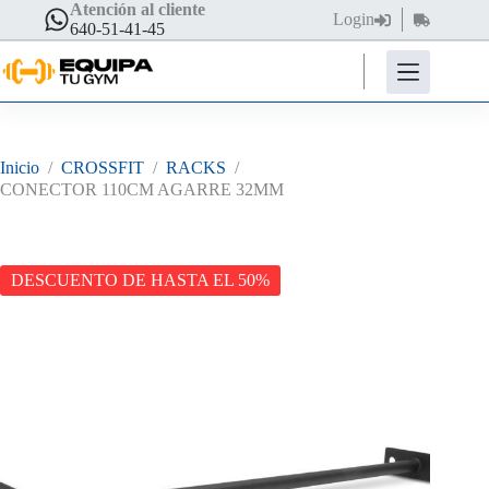
Saltar
Atención al cliente
Login
Carro
al
640-51-41-45
de
contenido
compra
Inicio
/
CROSSFIT
/
RACKS
/
CONECTOR 110CM AGARRE 32MM
DESCUENTO DE HASTA EL 50%