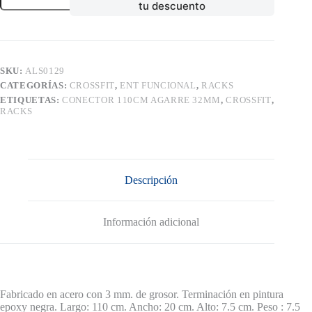
tu descuento
AGARRE
32MM
cantidad
SKU:
ALS0129
CATEGORÍAS:
CROSSFIT
,
ENT FUNCIONAL
,
RACKS
ETIQUETAS:
CONECTOR 110CM AGARRE 32MM
,
CROSSFIT
,
RACKS
Descripción
Información adicional
Fabricado en acero con 3 mm. de grosor. Terminación en pintura
epoxy negra. Largo: 110 cm. Ancho: 20 cm. Alto: 7.5 cm. Peso : 7.5