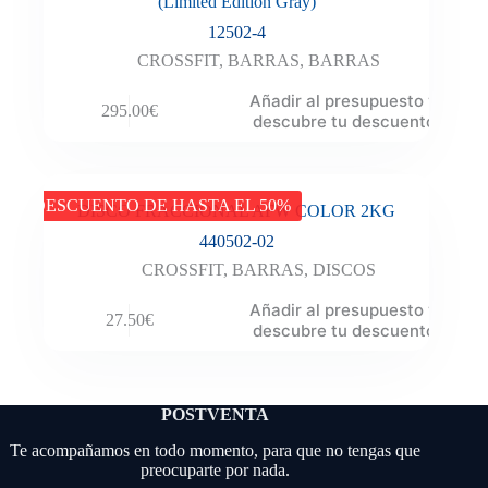
(Limited Edition Gray)
12502-4
CROSSFIT
,
BARRAS
,
BARRAS
Añadir al presupuesto y
295.00
€
descubre tu descuento
DESCUENTO DE HASTA EL 50%
DISCO FRACCIONAL AFW COLOR 2KG
440502-02
CROSSFIT
,
BARRAS
,
DISCOS
Añadir al presupuesto y
27.50
€
descubre tu descuento
POSTVENTA
Te acompañamos en todo momento, para que no tengas que
preocuparte por nada.