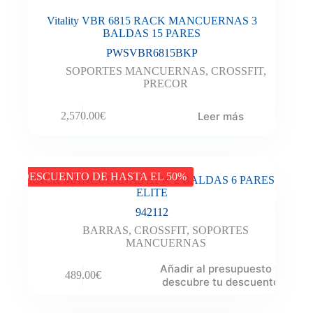
Vitality VBR 6815 RACK MANCUERNAS 3
BALDAS 15 PARES
PWSVBR6815BKP
SOPORTES MANCUERNAS
,
CROSSFIT
,
PRECOR
Leer más
2,570.00
€
DESCUENTO DE HASTA EL 50%
RACK MANCUERNAS AFW 2 BALDAS 6 PARES
ELITE
942112
BARRAS
,
CROSSFIT
,
SOPORTES
MANCUERNAS
Añadir al presupuesto y
489.00
€
descubre tu descuento