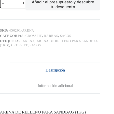
Añadir al presupuesto y descubre
DE
tu descuento
RELLENO
PARA
SANDBAG
(1KG)
cantidad
SKU:
450201-ARENA
CATEGORÍAS:
CROSSFIT
,
BARRAS
,
SACOS
ETIQUETAS:
ARENA
,
ARENA DE RELLENO PARA SANDBAG
(1KG)
,
CROSSFIT
,
SACOS
Descripción
Información adicional
ARENA DE RELLENO PARA SANDBAG (1KG)