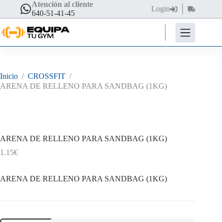
Saltar
Atención al cliente
Login
Carro
al
640-51-41-45
de
contenido
compra
Inicio
/
CROSSFIT
/
ARENA DE RELLENO PARA SANDBAG (1KG)
DESCUENTO DE HASTA EL 50%
ARENA DE RELLENO PARA SANDBAG (1KG)
1.15
€
ARENA DE RELLENO PARA SANDBAG (1KG)
ARENA