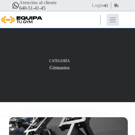
Saltar
Atención al cliente
Login
Carro
al
640-51-41-45
de
contenido
compra
CATEGORÍA
Gimnasios