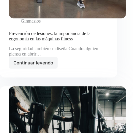
Gimnasios
Prevención de lesiones: la importancia de la
ergonomía en las máquinas fitness
La seguridad también se diseña Cuando alguien
piensa en abrir…
Continuar leyendo
Prevención
de
lesiones:
la
importancia
de
la
ergonomía
en
las
máquinas
fitness