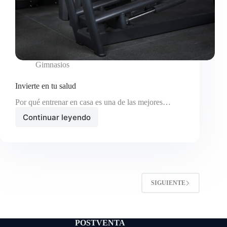
Gimnasios
Invierte en tu salud
Por qué entrenar en casa es una de las mejores…
Continuar leyendo
Invierte
en
tu
salud
SIGUIENTE
POSTVENTA