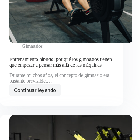
Gimnasios
Entrenamiento híbrido: por qué los gimnasios tienen
que empezar a pensar más allá de las máquinas
Durante muchos años, el concepto de gimnasio era
bastante previsible.…
Continuar leyendo
Entrenamiento
híbrido:
por
qué
los
gimnasios
tienen
que