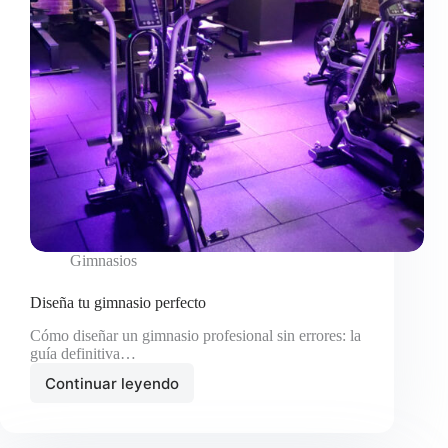
Gimnasios
Diseña tu gimnasio perfecto
Cómo diseñar un gimnasio profesional sin errores: la
guía definitiva…
Continuar leyendo
Diseña
tu
gimnasio