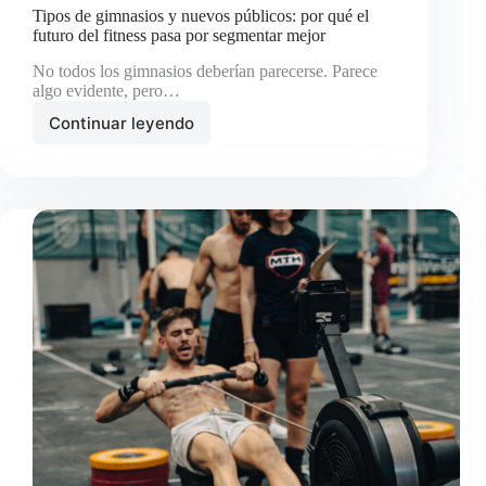
Tipos de gimnasios y nuevos públicos: por qué el
futuro del fitness pasa por segmentar mejor
No todos los gimnasios deberían parecerse. Parece
algo evidente, pero…
Continuar leyendo
Tipos
de
gimnasios
y
nuevos
públicos:
por
qué
el
futuro
del
fitness
pasa
por
segmentar
mejor