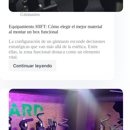
Gimnasios
Equipamiento HIFT: Cómo elegir el mejor material
al montar un box funcional
La configuración de un gimnasio esconde decisiones
estratégicas que van más allá de la estética. Entre
ellas, la zona funcional destaca como un elemento
vital.
Continuar leyendo
Equipamiento
HIFT:
Cómo
elegir
el
mejor
material
al
montar
un
box
funcional