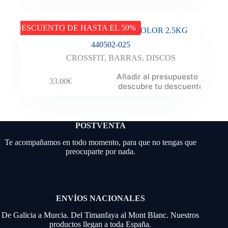
DESCUENTO DE HASTA EL 50%
DISCO FRACCIONAL AFW COLOR 2.5KG
440502-025
CROSSFIT
,
BARRAS
,
DISCOS
Añadir al presupuesto y
33.00
€
descubre tu descuento
POSTVENTA
Te acompañamos en todo momento, para que no tengas que
preocuparte por nada.
ENVÍOS NACIONALES
De Galicia a Murcia. Del Timanfaya al Mont Blanc. Nuestros
productos llegan a toda España.