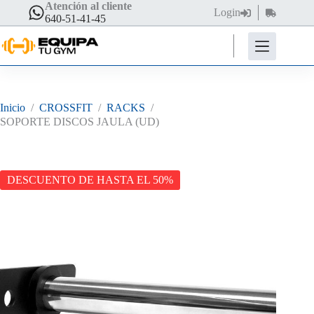
Saltar
Atención al cliente
Login
Carro
al
640-51-41-45
de
contenido
compra
Inicio
/
CROSSFIT
/
RACKS
/
SOPORTE DISCOS JAULA (UD)
DESCUENTO DE HASTA EL 50%