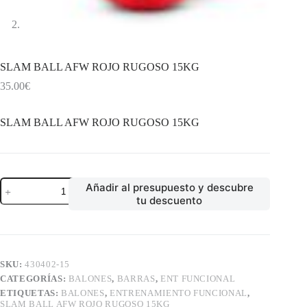
SLAM BALL AFW ROJO RUGOSO 15KG
35.00
€
SLAM BALL AFW ROJO RUGOSO 15KG
SLAM
Añadir al presupuesto y descubre
BALL
tu descuento
AFW
ROJO
RUGOSO
15KG
cantidad
SKU:
430402-15
CATEGORÍAS:
BALONES
,
BARRAS
,
ENT FUNCIONAL
ETIQUETAS:
BALONES
,
ENTRENAMIENTO FUNCIONAL
,
SLAM BALL AFW ROJO RUGOSO 15KG