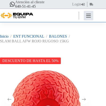
Saltar
Atención al cliente
Login
Carro
al
640-51-41-45
de
contenido
compra
Inicio
/
ENT FUNCIONAL
/
BALONES
/
SLAM BALL AFW ROJO RUGOSO 15KG
DESCUENTO DE HASTA EL 50%