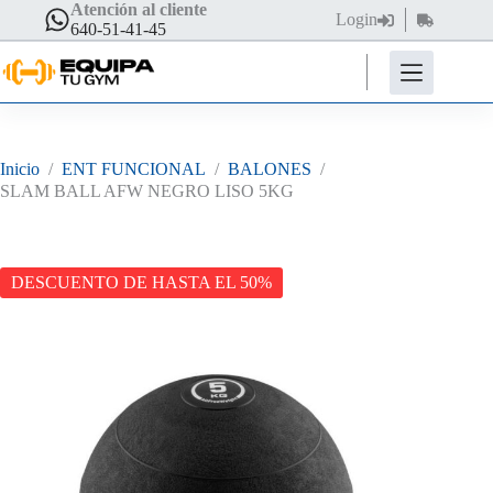
Saltar
Atención al cliente
Login
Carro
al
640-51-41-45
de
contenido
compra
Inicio
/
ENT FUNCIONAL
/
BALONES
/
SLAM BALL AFW NEGRO LISO 5KG
DESCUENTO DE HASTA EL 50%