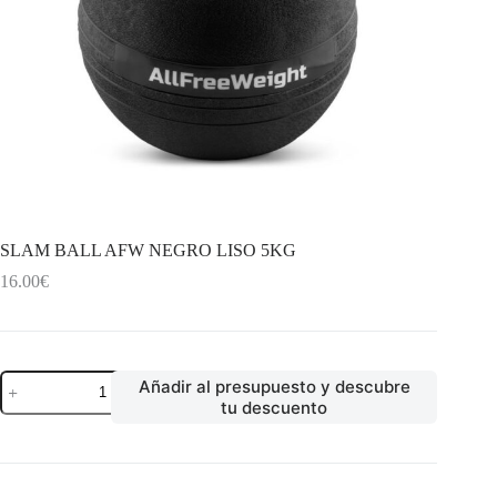
SLAM BALL AFW NEGRO LISO 5KG
16.00
€
SLAM
Añadir al presupuesto y descubre
BALL
tu descuento
AFW
NEGRO
LISO
5KG
cantidad