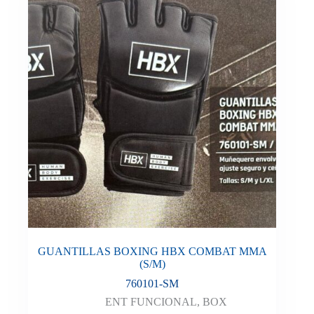
GUANTILLAS BOXING HBX COMBAT MMA
(S/M)
760101-SM
ENT FUNCIONAL
,
BOX