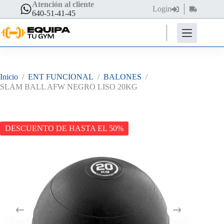
Saltar
Atención al cliente
Login
Carro
al
640-51-41-45
de
contenido
compra
Inicio
/
ENT FUNCIONAL
/
BALONES
/
SLAM BALL AFW NEGRO LISO 20KG
DESCUENTO DE HASTA EL 50%