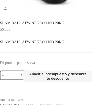
SLAM BALL AFW NEGRO LISO 20KG
56.00
€
SLAM BALL AFW NEGRO LISO 20KG
Disponible para reserva
SLAM
Añadir al presupuesto y descubre
BALL
tu descuento
AFW
NEGRO
LISO
20KG
cantidad
SKU:
430401-20