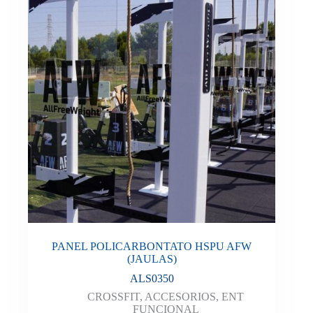
PANEL POLICARBONTATO HSPU AFW
(JAULAS)
ALS0350
CROSSFIT
,
ACCESORIOS
,
ENT
FUNCIONAL