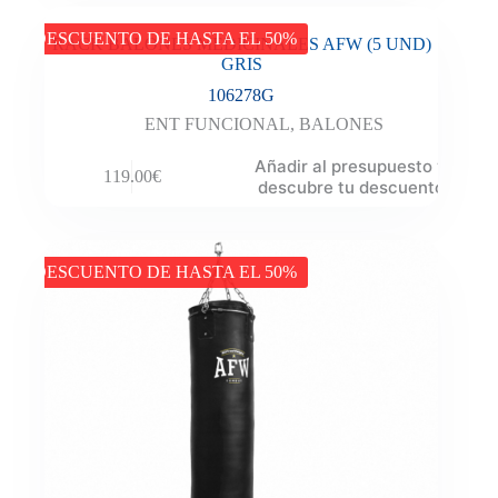
DESCUENTO DE HASTA EL 50%
RACK BALONES MEDICINALES AFW (5 UND)
GRIS
106278G
ENT FUNCIONAL
,
BALONES
Añadir al presupuesto y
119.00
€
descubre tu descuento
DESCUENTO DE HASTA EL 50%