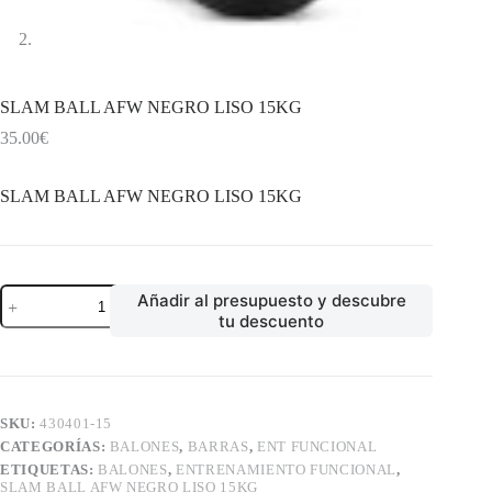
SLAM BALL AFW NEGRO LISO 15KG
35.00
€
SLAM BALL AFW NEGRO LISO 15KG
SLAM
Añadir al presupuesto y descubre
BALL
tu descuento
AFW
NEGRO
LISO
15KG
cantidad
SKU:
430401-15
CATEGORÍAS:
BALONES
,
BARRAS
,
ENT FUNCIONAL
ETIQUETAS:
BALONES
,
ENTRENAMIENTO FUNCIONAL
,
SLAM BALL AFW NEGRO LISO 15KG