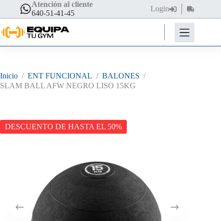
Saltar
Atención al cliente
Login
Carro
al
640-51-41-45
de
contenido
compra
Inicio
/
ENT FUNCIONAL
/
BALONES
/
SLAM BALL AFW NEGRO LISO 15KG
DESCUENTO DE HASTA EL 50%