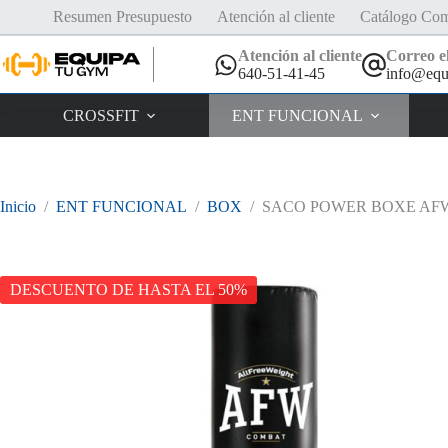
Saltar
Resumen Presupuesto
Atención al cliente
Catálogo Com
al
contenido
Atención al cliente
Correo el
640-51-41-45
info@equ
CROSSFIT
ENT FUNCIONAL
Inicio
/
ENT FUNCIONAL
/
BOX
/
SACO POWER BOXE AFW
DESCUENTO DE HASTA EL 50%