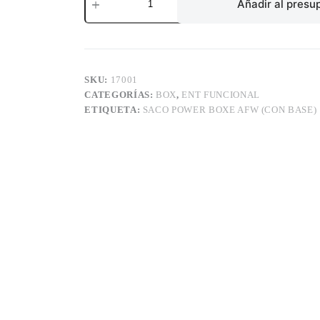
POWER
Añadir al presu
BOXE
AFW
(CON
BASE)
cantidad
SKU:
17001
CATEGORÍAS:
BOX
,
ENT FUNCIONAL
ETIQUETA:
SACO POWER BOXE AFW (CON BASE)