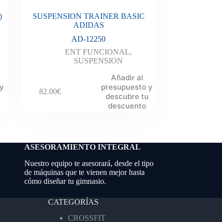
)
SUSPENSION TRAINER BASIC
ADIDAS
AD-12250
ENT FUNCIONAL
,
SUSPENSION
Añadir al
 y
presupuesto y
82.00
€
descubre tu
descuento
ASESORAMIENTO INTEGRAL
Nuestro equipo te asesorará, desde el tipo
de máquinas que te vienen mejor hasta
cómo diseñar tu gimnasio.
CATEGORÍAS
CROSSFIT