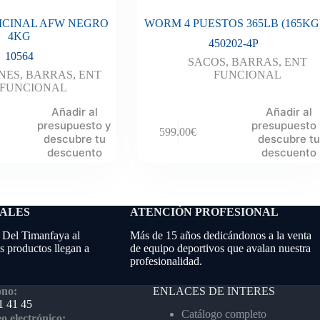
ICINAL AFW NEGRO
WORM 4 PUESTOS 365LB (165KG
4KG
450202-4P
10564
SACOS
,
BARRAS
,
ENT
NES
,
BARRAS
,
ENT
FUNCIONAL
FUNCIONAL
Añadir al
Añadir al
presupuesto y
presupuesto
599.00
€
descubre tu
descubre tu
descuento
descuento
NALES
ATENCIÓN PROFESIONAL
 Del Timanfaya al
Más de 15 años dedicándonos a la venta
 productos llegan a
de equipo deportivos que avalan nuestra
profesionalidad.
ENLACES DE INTERES
ono:
1 41 45
Catálogo completo
o electrónico: