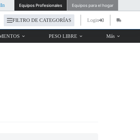
dIn
Equipos Profesionales
Equipos para el hogar
FILTRO DE CATEGORÍAS
Login
Carro
de
compra
IMENTOS
PESO LIBRE
Más