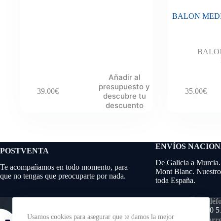
BALON MED
BALO
Añadir al
presupuesto y
39.00
€
35.00
€
descubre tu
descuento
ENVÍOS NACIO
POSTVENTA
De Galicia a Murcia.
Te acompañamos en todo momento, para
Mont Blanc. Nuestros
que no tengas que preocuparte por nada.
toda España.
Teléf
640 5
Usamos cookies para asegurar que te damos la mejor
Corre