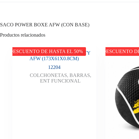
SACO POWER BOXE AFW (CON BASE)
Productos relacionados
DESCUENTO DE HASTA EL 50%
DESCUENTO DE
COLCHONETA FITNESS AMITY
AFW (173X61X0.8CM)
12204
COLCHONETAS
,
BARRAS
,
ENT FUNCIONAL