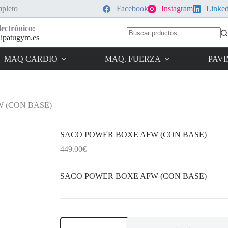
pleto
Facebook
Instagram
Linke
ectrónico:
ipatugym.es
Sin
resultados
MAQ CARDIO
MAQ. FUERZA
PAV
 (CON BASE)
SACO POWER BOXE AFW (CON BASE)
449.00
€
SACO POWER BOXE AFW (CON BASE)
SACO