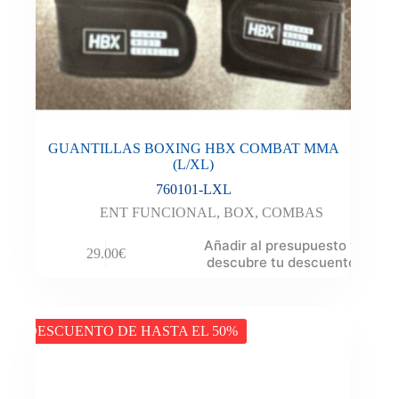
GUANTILLAS BOXING HBX COMBAT MMA
(L/XL)
760101-LXL
ENT FUNCIONAL
,
BOX
,
COMBAS
Añadir al presupuesto y
29.00
€
descubre tu descuento
DESCUENTO DE HASTA EL 50%