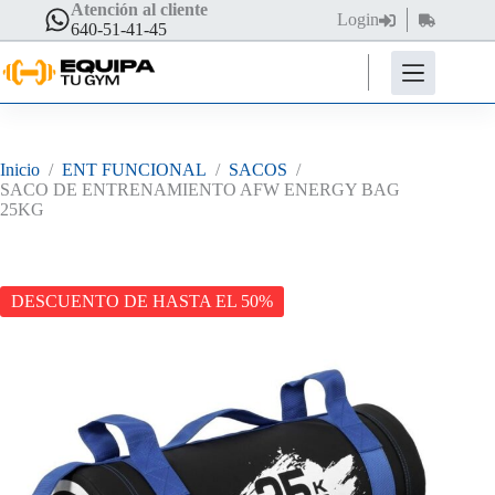
Saltar
Atención al cliente
Login
Carro
al
640-51-41-45
de
contenido
compra
Inicio
/
ENT FUNCIONAL
/
SACOS
/
SACO DE ENTRENAMIENTO AFW ENERGY BAG
25KG
DESCUENTO DE HASTA EL 50%