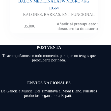
BALON MEDICINAL AFW NEGRO 4KG
10564
BALONES
,
BARRAS
,
ENT FUNCIONAL
Añadir al presupuesto y
35.00
€
descubre tu descuento
POSTVENTA
Te acompañamos en todo momento, para que no tengas que
preocuparte por nada.
ENVÍOS NACIONALES
De Galicia a Murcia. Del Timanfaya al Mont Blanc. Nuestros
productos llegan a toda España.