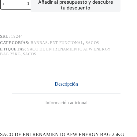
Añadir al presupuesto y descubre
DE
tu descuento
ENTRENAMIENTO
AFW
ENERGY
BAG
25KG
cantidad
SKU:
19244
CATEGORÍAS:
BARRAS
,
ENT FUNCIONAL
,
SACOS
ETIQUETAS:
SACO DE ENTRENAMIENTO AFW ENERGY
BAG 25KG
,
SACOS
Descripción
Información adicional
SACO DE ENTRENAMIENTO AFW ENERGY BAG 25KG