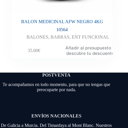
BALON MEDICINAL AFW NEGRO 4KG
10564
BALONES
,
BARRAS
,
ENT FUNCIONAL
Añadir al presupuesto y
35.00
€
descubre tu descuento
POSTVENTA
Te acompañamos en todo momento, para que no tengas que
preocuparte por nada.
ENVÍOS NACIONALES
De Galicia a Murcia. Del Timanfaya al Mont Blanc. Nuestros