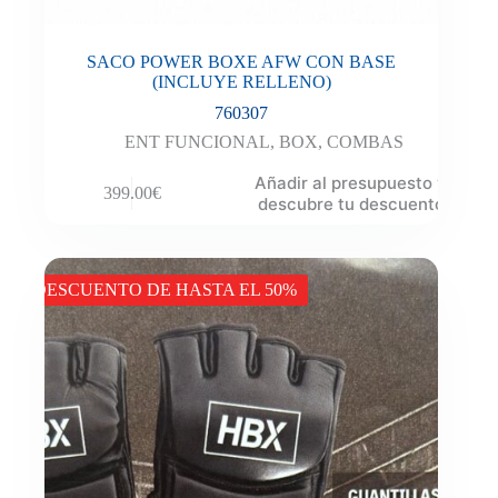
SACO POWER BOXE AFW CON BASE
(INCLUYE RELLENO)
760307
ENT FUNCIONAL
,
BOX
,
COMBAS
Añadir al presupuesto y
399.00
€
descubre tu descuento
DESCUENTO DE HASTA EL 50%