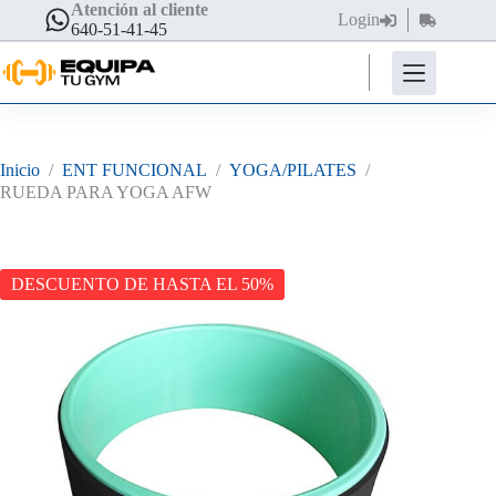
Saltar
Atención al cliente
Login
Carro
al
640-51-41-45
de
contenido
compra
Inicio
/
ENT FUNCIONAL
/
YOGA/PILATES
/
RUEDA PARA YOGA AFW
DESCUENTO DE HASTA EL 50%