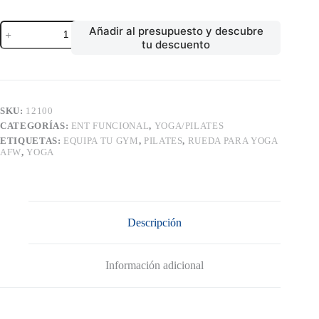
RUEDA
Añadir al presupuesto y descubre
PARA
tu descuento
YOGA
AFW
cantidad
SKU:
12100
CATEGORÍAS:
ENT FUNCIONAL
,
YOGA/PILATES
ETIQUETAS:
EQUIPA TU GYM
,
PILATES
,
RUEDA PARA YOGA
AFW
,
YOGA
Descripción
Información adicional