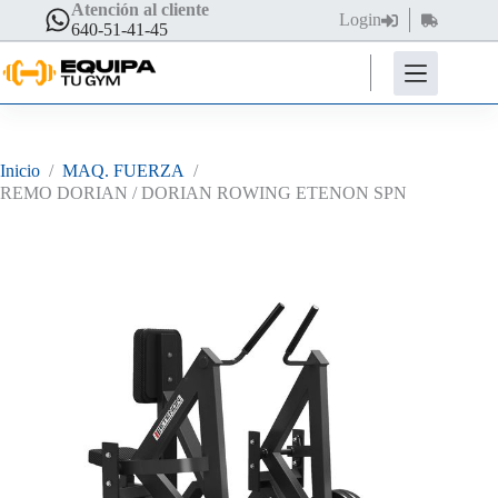
Saltar
Atención al cliente
Login
Carro
al
640-51-41-45
de
contenido
compra
Inicio
/
MAQ. FUERZA
/
REMO DORIAN / DORIAN ROWING ETENON SPN