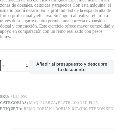
zonas de dorsales, deltoides y trapecios.Con esta máquina, el
usuario podrá desarrollar la profundidad de la espalda alta de
forma profesional y efectiva. Su ángulo al realizar el tirón a
través de su agarre neutro permite una correcta expansión
dorsal y contracción. Este ejercicio ofrece mayor comodidad y
apoyo en comparación con un remo realizado con pesos
libres.
REMO
Añadir al presupuesto y descubre
DORIAN
tu descuento
/
DORIAN
ROWING
ETENON
SPN
cantidad
SKU:
PL25.056
CATEGORÍAS:
MAQ. FUERZA
,
PLATE LOADED PL25
ETIQUETA:
REMO DORIAN / DORIAN ROWING ETENON SPN