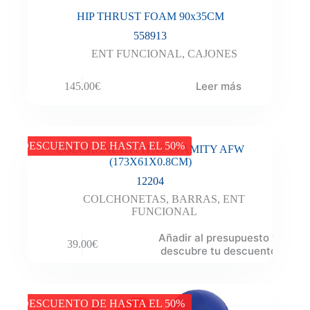
HIP THRUST FOAM 90x35CM
558913
ENT FUNCIONAL
,
CAJONES
Leer más
145.00
€
DESCUENTO DE HASTA EL 50%
COLCHONETA FITNESS AMITY AFW
(173X61X0.8CM)
12204
COLCHONETAS
,
BARRAS
,
ENT
FUNCIONAL
Añadir al presupuesto y
39.00
€
descubre tu descuento
DESCUENTO DE HASTA EL 50%