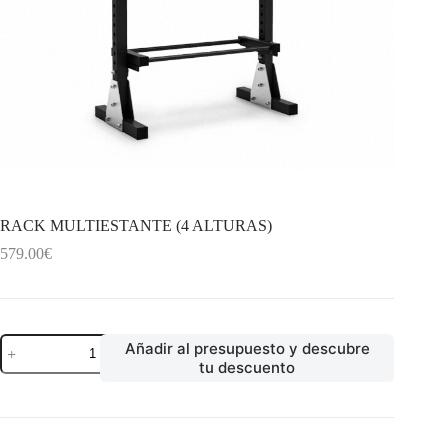
RACK MULTIESTANTE (4 ALTURAS)
579.00
€
RACK
Añadir al presupuesto y descubre
MULTIESTANTE
tu descuento
(4
ALTURAS)
cantidad