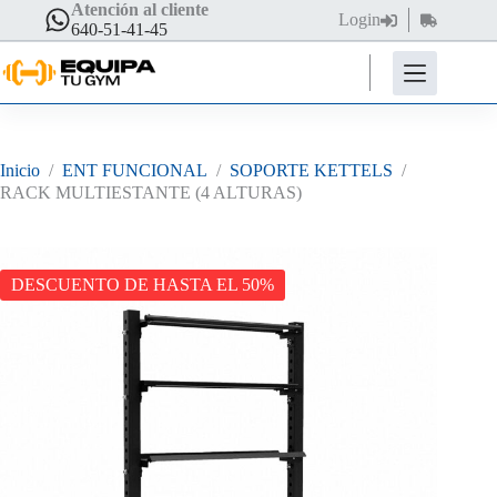
Saltar
Atención al cliente
Login
Carro
al
640-51-41-45
de
contenido
compra
Inicio
/
ENT FUNCIONAL
/
SOPORTE KETTELS
/
RACK MULTIESTANTE (4 ALTURAS)
DESCUENTO DE HASTA EL 50%