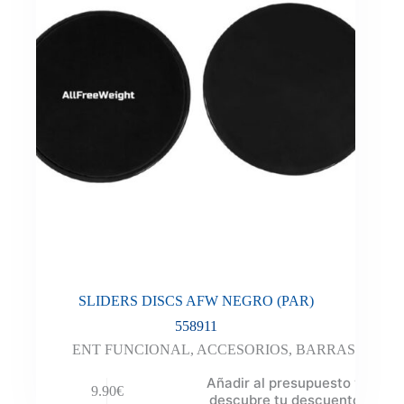
SLIDERS DISCS AFW NEGRO (PAR)
558911
ENT FUNCIONAL
,
ACCESORIOS
,
BARRAS
Añadir al presupuesto y
9.90
€
descubre tu descuento