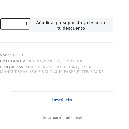
RACK
Añadir al presupuesto y descubre
MANCUERNAS
tu descuento
AFW
2
BALDAS
10
PARES
ELITE
SKU:
942111
cantidad
CATEGORÍAS:
RACKS
,
BARRAS
,
PESO LIBRE
ETIQUETAS:
MANCUERNAS
,
PESO LIBRE
,
RACK
MANCUERNAS AFW 2 BALDAS 10 PARES ELITE
,
RACKS
Descripción
Información adicional