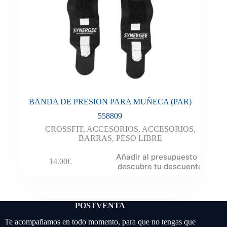
BANDA DE PRESION PARA MUÑECA (PAR)
558809
CROSSFIT
,
ACCESORIOS
,
ACCESORIOS
,
BARRAS
,
PESO LIBRE
Añadir al presupuesto y
14.00
€
descubre tu descuento
POSTVENTA
Te acompañamos en todo momento, para que no tengas que