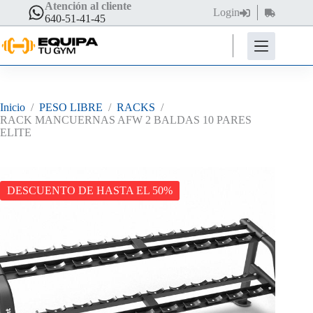
Saltar
Atención al cliente
Login
Carro
al
640-51-41-45
de
contenido
compra
Inicio
/
PESO LIBRE
/
RACKS
/
RACK MANCUERNAS AFW 2 BALDAS 10 PARES
ELITE
DESCUENTO DE HASTA EL 50%