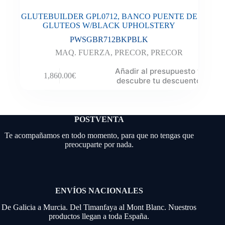
GLUTEBUILDER GPL0712, BANCO PUENTE DE
GLUTEOS W/BLACK UPHOLSTERY
PWSGBR712BKPBLK
MAQ. FUERZA
,
PRECOR
,
PRECOR
Añadir al presupuesto y
1,860.00
€
descubre tu descuento
POSTVENTA
Te acompañamos en todo momento, para que no tengas que
preocuparte por nada.
ENVÍOS NACIONALES
De Galicia a Murcia. Del Timanfaya al Mont Blanc. Nuestros
productos llegan a toda España.