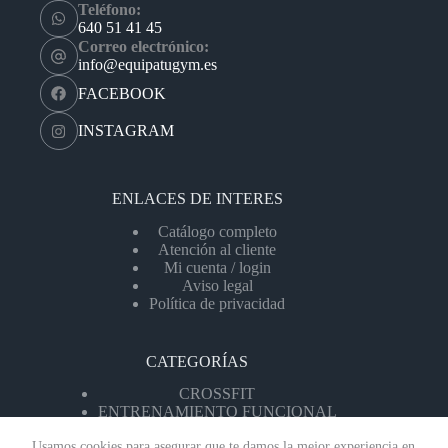
Teléfono:
640 51 41 45
Correo electrónico:
info@equipatugym.es
FACEBOOK
INSTAGRAM
ENLACES DE INTERES
Catálogo completo
Atención al cliente
Mi cuenta / login
Aviso legal
Política de privacidad
CATEGORÍAS
CROSSFIT
ENTRENAMIENTO FUNCIONAL
MÁQUINAS DE CARDIO
Usamos cookies para asegurar que te damos la mejor experiencia en
MÁQUINAS DF FUERZA