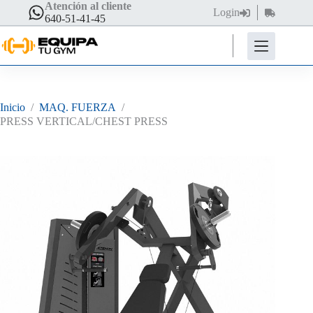
Saltar
Atención al cliente
Login
Carro
al
640-51-41-45
de
contenido
compra
Inicio
/
MAQ. FUERZA
/
PRESS VERTICAL/CHEST PRESS