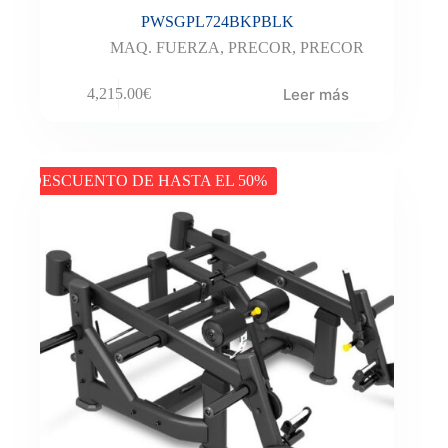
PWSGPL724BKPBLK
MAQ. FUERZA
,
PRECOR
,
PRECOR
Leer más
4,215.00
€
DESCUENTO DE HASTA EL 50%