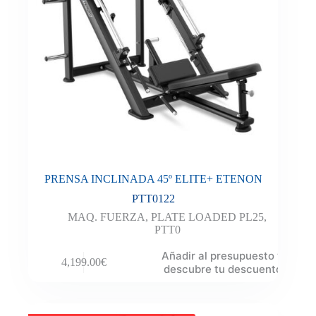
PRENSA INCLINADA 45º ELITE+ ETENON
PTT0122
MAQ. FUERZA
,
PLATE LOADED PL25
,
PTT0
Añadir al presupuesto y
4,199.00
€
descubre tu descuento