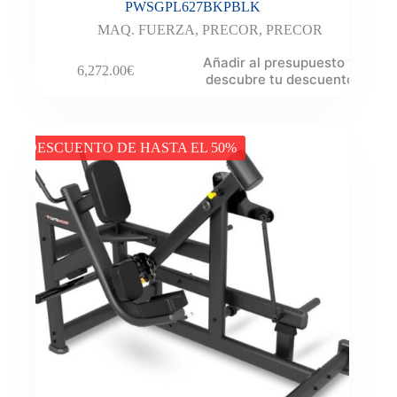
PWSGPL627BKPBLK
MAQ. FUERZA
,
PRECOR
,
PRECOR
Añadir al presupuesto y
6,272.00
€
descubre tu descuento
DESCUENTO DE HASTA EL 50%