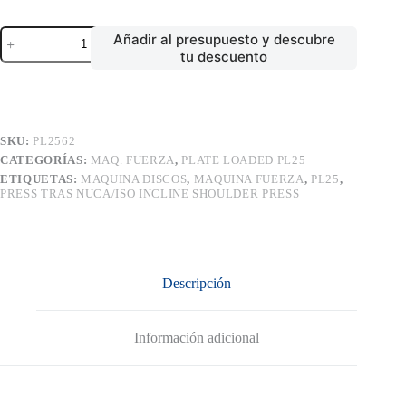
PRESS
Añadir al presupuesto y descubre
TRAS
tu descuento
NUCA/ISO
INCLINE
SHOULDER
PRESS
cantidad
SKU:
PL2562
CATEGORÍAS:
MAQ. FUERZA
,
PLATE LOADED PL25
ETIQUETAS:
MAQUINA DISCOS
,
MAQUINA FUERZA
,
PL25
,
PRESS TRAS NUCA/ISO INCLINE SHOULDER PRESS
Descripción
Información adicional