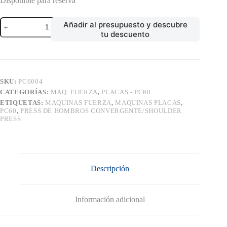
Disponible para reserva
PRESS
Añadir al presupuesto y descubre
DE
tu descuento
HOMBROS
CONVERGENTE/SHOULDER
PRESS
cantidad
SKU:
PC6004
CATEGORÍAS:
MAQ. FUERZA
,
PLACAS - PC60
ETIQUETAS:
MAQUINAS FUERZA
,
MAQUINAS PLACAS
,
PC60
,
PRESS DE HOMBROS CONVERGENTE/SHOULDER
PRESS
Descripción
Información adicional