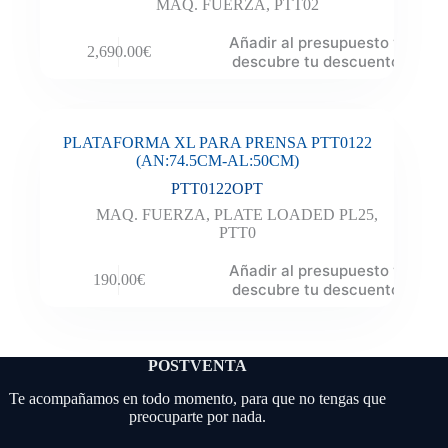
MAQ. FUERZA
,
PTT02
Añadir al presupuesto y
2,690.00
€
descubre tu descuento
PLATAFORMA XL PARA PRENSA PTT0122
(AN:74.5CM-AL:50CM)
PTT0122OPT
MAQ. FUERZA
,
PLATE LOADED PL25
,
PTT0
Añadir al presupuesto y
190.00
€
descubre tu descuento
POSTVENTA
Te acompañamos en todo momento, para que no tengas que
preocuparte por nada.