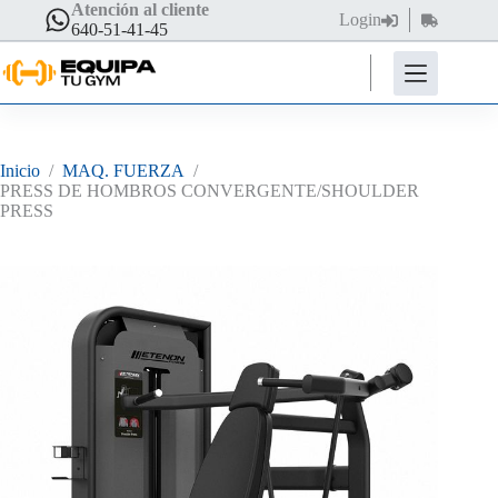
Saltar
Atención al cliente
Login
Carro
al
640-51-41-45
de
contenido
compra
Inicio
/
MAQ. FUERZA
/
PRESS DE HOMBROS CONVERGENTE/SHOULDER
PRESS