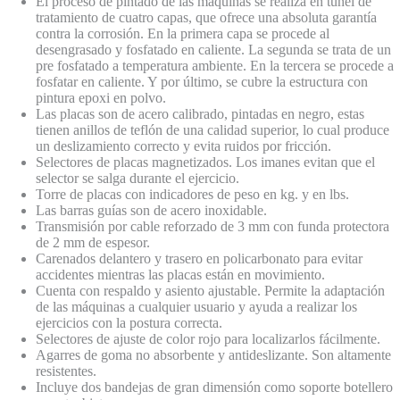
El proceso de pintado de las máquinas se realiza en túnel de
tratamiento de cuatro capas, que ofrece una absoluta garantía
contra la corrosión. En la primera capa se procede al
desengrasado y fosfatado en caliente. La segunda se trata de un
pre fosfatado a temperatura ambiente. En la tercera se procede a
fosfatar en caliente. Y por último, se cubre la estructura con
pintura epoxi en polvo.
Las placas son de acero calibrado, pintadas en negro, estas
tienen anillos de teflón de una calidad superior, lo cual produce
un deslizamiento correcto y evita ruidos por fricción.
Selectores de placas magnetizados. Los imanes evitan que el
selector se salga durante el ejercicio.
Torre de placas con indicadores de peso en kg. y en lbs.
Las barras guías son de acero inoxidable.
Transmisión por cable reforzado de 3 mm con funda protectora
de 2 mm de espesor.
Carenados delantero y trasero en policarbonato para evitar
accidentes mientras las placas están en movimiento.
Cuenta con respaldo y asiento ajustable. Permite la adaptación
de las máquinas a cualquier usuario y ayuda a realizar los
ejercicios con la postura correcta.
Selectores de ajuste de color rojo para localizarlos fácilmente.
Agarres de goma no absorbente y antideslizante. Son altamente
resistentes.
Incluye dos bandejas de gran dimensión como soporte botellero