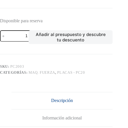
Disponible para reserva
PRESS
Añadir al presupuesto y descubre
DE
tu descuento
HOMBROS
CONVERGENTE
ETENON
PC20
(86.26KG)
cantidad
SKU:
PC2003
CATEGORÍAS:
MAQ. FUERZA
,
PLACAS - PC20
Descripción
Información adicional