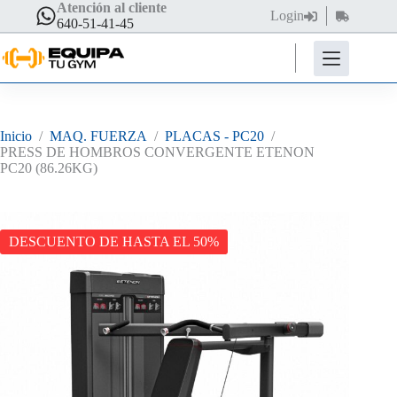
Saltar
Atención al cliente
Login
Carro
al
640-51-41-45
de
contenido
compra
Inicio
/
MAQ. FUERZA
/
PLACAS - PC20
/
PRESS DE HOMBROS CONVERGENTE ETENON
PC20 (86.26KG)
DESCUENTO DE HASTA EL 50%