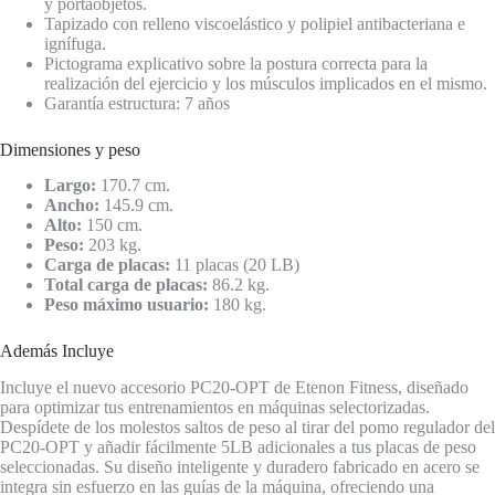
y portaobjetos.
Tapizado con relleno viscoelástico y polipiel antibacteriana e
ignífuga.
Pictograma explicativo sobre la postura correcta para la
realización del ejercicio y los músculos implicados en el mismo.
Garantía estructura: 7 años
Dimensiones y peso
Largo:
170.7 cm.
Ancho:
145.9 cm.
Alto:
150 cm.
Peso:
203 kg.
Carga de placas:
11 placas (20 LB)
Total carga de placas:
86.2 kg.
Peso máximo usuario:
180 kg.
Además Incluye
Incluye el nuevo accesorio PC20-OPT de Etenon Fitness, diseñado
para optimizar tus entrenamientos en máquinas selectorizadas.
Despídete de los molestos saltos de peso al tirar del pomo regulador del
PC20-OPT y añadir fácilmente 5LB adicionales a tus placas de peso
seleccionadas. Su diseño inteligente y duradero fabricado en acero se
integra sin esfuerzo en las guías de la máquina, ofreciendo una