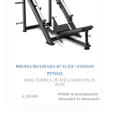
PRENSA INCLINADA 45º ELITE+ ETENON
PTT0122
MAQ. FUERZA
,
PLATE LOADED PL25
,
PTT0
Añadir al presupuesto y
4,199.00
€
descubre tu descuento