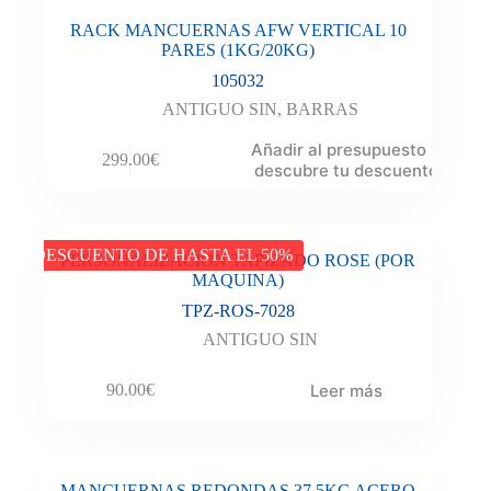
RACK MANCUERNAS AFW VERTICAL 10
PARES (1KG/20KG)
105032
ANTIGUO SIN
,
BARRAS
Añadir al presupuesto y
299.00
€
descubre tu descuento
DESCUENTO DE HASTA EL 50%
PERSONALIZACION TAPIZADO ROSE (POR
MAQUINA)
TPZ-ROS-7028
ANTIGUO SIN
Leer más
90.00
€
MANCUERNAS REDONDAS 37.5KG ACERO