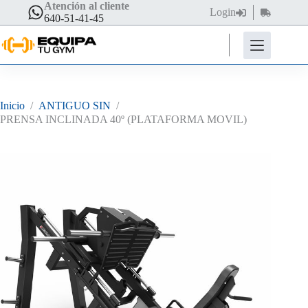
Saltar
Atención al cliente
Login
Carro
al
640-51-41-45
de
contenido
compra
Inicio
/
ANTIGUO SIN
/
PRENSA INCLINADA 40º (PLATAFORMA MOVIL)