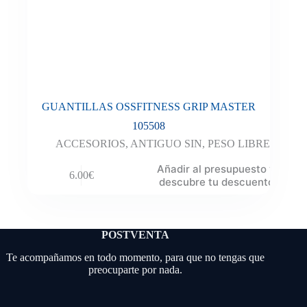
GUANTILLAS OSSFITNESS GRIP MASTER
105508
ACCESORIOS
,
ANTIGUO SIN
,
PESO LIBRE
Añadir al presupuesto y
6.00
€
descubre tu descuento
POSTVENTA
Te acompañamos en todo momento, para que no tengas que
preocuparte por nada.