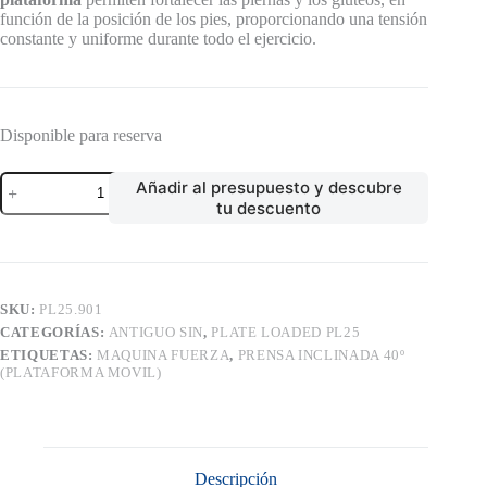
función de la posición de los pies, proporcionando una tensión
constante y uniforme durante todo el ejercicio.
Disponible para reserva
PRENSA
Añadir al presupuesto y descubre
INCLINADA
tu descuento
40º
(PLATAFORMA
MOVIL)
cantidad
SKU:
PL25.901
CATEGORÍAS:
ANTIGUO SIN
,
PLATE LOADED PL25
ETIQUETAS:
MAQUINA FUERZA
,
PRENSA INCLINADA 40º
(PLATAFORMA MOVIL)
Descripción