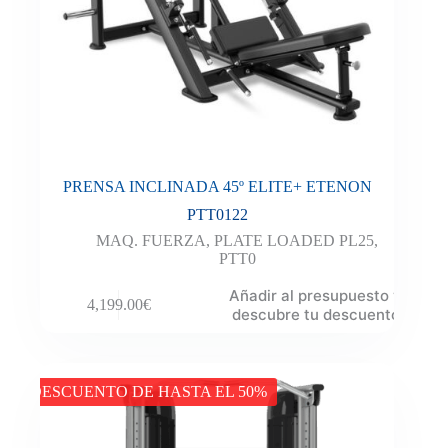
PRENSA INCLINADA 45º ELITE+ ETENON
PTT0122
MAQ. FUERZA
,
PLATE LOADED PL25
,
PTT0
Añadir al presupuesto y
4,199.00
€
descubre tu descuento
DESCUENTO DE HASTA EL 50%