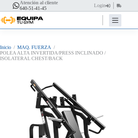
Saltar
Atención al cliente
Login
Carro
al
640-51-41-45
de
contenido
compra
Inicio
/
MAQ. FUERZA
/
POLEA ALTA INVERTIDA/PRESS INCLINADO /
ISOLATERAL CHEST/BACK