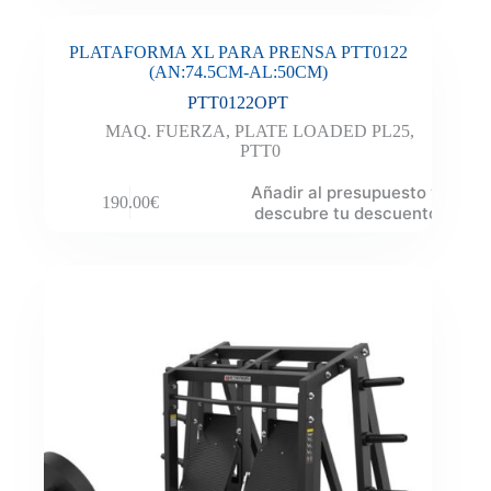
PLATAFORMA XL PARA PRENSA PTT0122
(AN:74.5CM-AL:50CM)
PTT0122OPT
MAQ. FUERZA
,
PLATE LOADED PL25
,
PTT0
Añadir al presupuesto y
190.00
€
descubre tu descuento