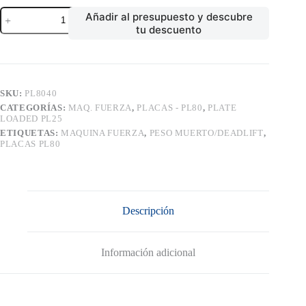
PESO
Añadir al presupuesto y descubre
MUERTO/DEADLIFT
tu descuento
cantidad
SKU:
PL8040
CATEGORÍAS:
MAQ. FUERZA
,
PLACAS - PL80
,
PLATE
LOADED PL25
ETIQUETAS:
MAQUINA FUERZA
,
PESO MUERTO/DEADLIFT
,
PLACAS PL80
Descripción
Información adicional