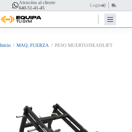
Saltar
Atención al cliente
Login
Carro
al
640-51-41-45
de
contenido
compra
Inicio
/
MAQ. FUERZA
/
PESO MUERTO/DEADLIFT