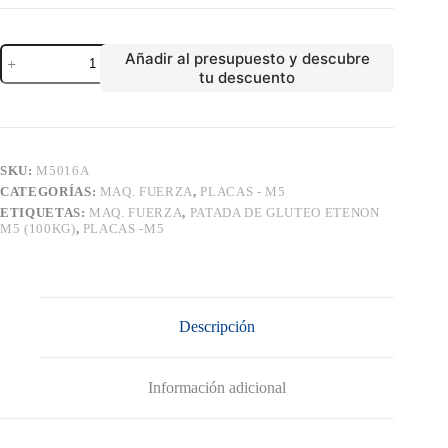
PATADA
Añadir al presupuesto y descubre
DE
tu descuento
GLUTEO
ETENON
M5
(100KG)
cantidad
SKU:
M5016A
CATEGORÍAS:
MAQ. FUERZA
,
PLACAS - M5
ETIQUETAS:
MAQ. FUERZA
,
PATADA DE GLUTEO ETENON
M5 (100KG)
,
PLACAS -M5
Descripción
Información adicional