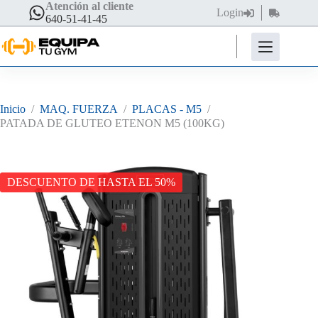
Saltar
Atención al cliente
Login
Carro
al
640-51-41-45
de
contenido
compra
Inicio
/
MAQ. FUERZA
/
PLACAS - M5
/
PATADA DE GLUTEO ETENON M5 (100KG)
DESCUENTO DE HASTA EL 50%