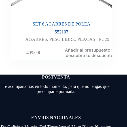
SET 6 AGARRES DE POLEA
552107
AGARRES
,
PESO LIBRE
,
PLACAS - PC20
Añadir al presupuesto y
499.00
€
descubre tu descuento
POSTVENTA
Te acompañamos en todo momento, para que no tengas que
preocuparte por nada.
ENVÍOS NACIONALES
De Galicia a Murcia. Del Timanfaya al Mont Blanc. Nuestros