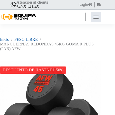
Saltar
Atención al cliente
Login
Carro
al
640-51-41-45
de
contenido
compra
Inicio
/
PESO LIBRE
/
MANCUERNAS REDONDAS 45KG GOMA R PLUS
(PAR) AFW
DESCUENTO DE HASTA EL 50%