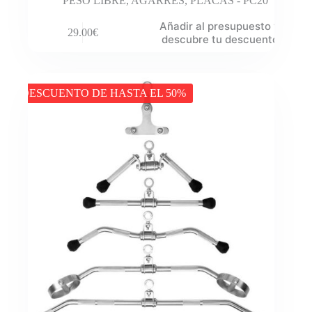
PESO LIBRE
,
AGARRES
,
PLACAS - PC20
Añadir al presupuesto y
29.00
€
descubre tu descuento
DESCUENTO DE HASTA EL 50%