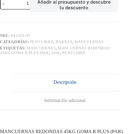
Añadir al presupuesto y descubre
REDONDAS
tu descuento
45KG
GOMA
R
PLUS
(PAR)
AFW
SKU:
442204-45
cantidad
CATEGORÍAS:
PESO LIBRE
,
BARRAS
,
MANCUERNAS
ETIQUETAS:
MANCUERNAS
,
MANCUERNAS REDONDAS
45KG GOMA R PLUS (PAR) AFW
,
PESO LIBRE
Descripción
Información adicional
MANCUERNAS REDONDAS 45KG GOMA R PLUS (PAR)