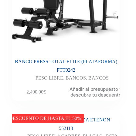
BANCO PRESS TOTAL ELITE (PLATAFORMA)
PTT0242
PESO LIBRE
,
BANCOS
,
BANCOS
Añadir al presupuesto y
2,490.00
€
descubre tu descuento
DESCUENTO DE HASTA EL 50%
AGARRE DE POLEA CUERDA ETENON
552113