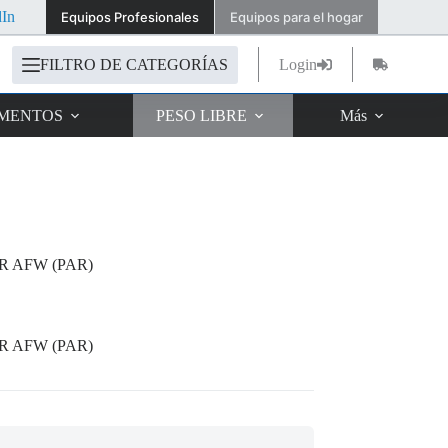
dIn
Equipos Profesionales
Equipos para el hogar
FILTRO DE CATEGORÍAS
Login
Carro
de
compra
IMENTOS
PESO LIBRE
Más
 AFW (PAR)
 AFW (PAR)