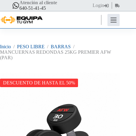
Saltar
Atención al cliente
Login
Carro
al
640-51-41-45
de
contenido
compra
Inicio
/
PESO LIBRE
/
BARRAS
/
MANCUERNAS REDONDAS 25KG PREMIER AFW
(PAR)
DESCUENTO DE HASTA EL 50%