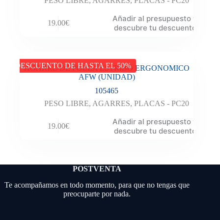
PESO LIBRE
,
AGARRES
,
PLACAS - PC20
Añadir al presupuesto y
19.00
€
descubre tu descuento
DESCUENTO DE HASTA EL 50%
AGARRE DE POLEA ESTRIBO ERGONOMICO
AFW (UNIDAD)
105465
PESO LIBRE
,
AGARRES
,
PLACAS - PC20
Añadir al presupuesto y
19.00
€
descubre tu descuento
POSTVENTA
Te acompañamos en todo momento, para que no tengas que
preocuparte por nada.