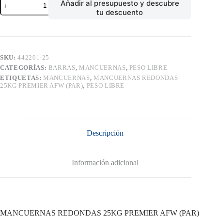
Añadir al presupuesto y descubre
REDONDAS
tu descuento
25KG
PREMIER
AFW
(PAR)
cantidad
SKU:
442201-25
CATEGORÍAS:
BARRAS
,
MANCUERNAS
,
PESO LIBRE
ETIQUETAS:
MANCUERNAS
,
MANCUERNAS REDONDAS
25KG PREMIER AFW (PAR)
,
PESO LIBRE
Descripción
Información adicional
MANCUERNAS REDONDAS 25KG PREMIER AFW (PAR)