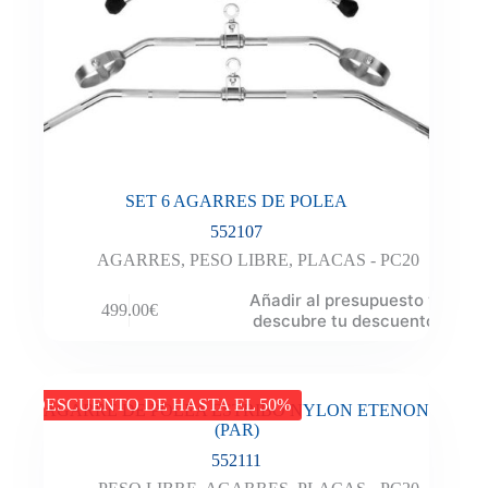
SET 6 AGARRES DE POLEA
552107
AGARRES
,
PESO LIBRE
,
PLACAS - PC20
Añadir al presupuesto y
499.00
€
descubre tu descuento
DESCUENTO DE HASTA EL 50%
AGARRE DE POLEA ESTRIBO NYLON ETENON
(PAR)
552111