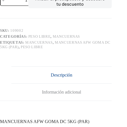
AFW
tu descuento
GOMA
DC
5KG
(PAR)
cantidad
SKU:
109002
CATEGORÍAS:
PESO LIBRE
,
MANCUERNAS
ETIQUETAS:
MANCUERNAS
,
MANCUERNAS AFW GOMA DC
5KG (PAR)
,
PESO LIBRE
Descripción
Información adicional
MANCUERNAS AFW GOMA DC 5KG (PAR)