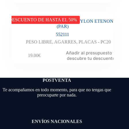
DESCUENTO DE HASTA EL 50%
AGARRE DE POLEA ESTRIBO NYLON ETENON
(PAR)
552111
PESO LIBRE
,
AGARRES
,
PLACAS - PC20
Añadir al presupuesto y
19.00
€
descubre tu descuento
POSTVENTA
Te acompañamos en todo momento, para que no tengas que
preocuparte por nada.
ENVÍOS NACIONALES