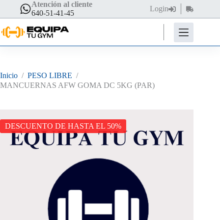
Saltar
Atención al cliente
Login
Carro
al
640-51-41-45
de
contenido
compra
Inicio
/
PESO LIBRE
/
MANCUERNAS AFW GOMA DC 5KG (PAR)
DESCUENTO DE HASTA EL 50%