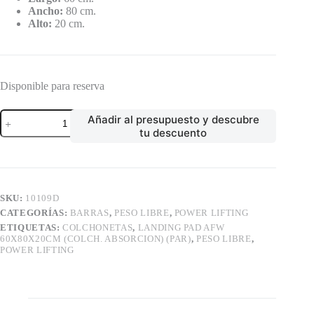
Ancho:
80 cm.
Alto:
20 cm.
Disponible para reserva
LANDING
Añadir al presupuesto y descubre
PAD
tu descuento
AFW
60x80x20cm
(COLCH.
ABSORCION)
(PAR)
cantidad
SKU:
10109D
CATEGORÍAS:
BARRAS
,
PESO LIBRE
,
POWER LIFTING
ETIQUETAS:
COLCHONETAS
,
LANDING PAD AFW
60X80X20CM (COLCH. ABSORCION) (PAR)
,
PESO LIBRE
,
POWER LIFTING