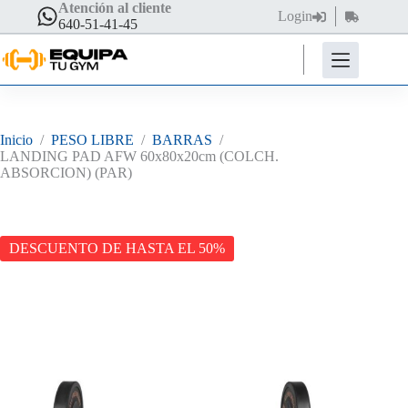
Saltar
Atención al cliente
Login
Carro
al
640-51-41-45
de
contenido
compra
Inicio
/
PESO LIBRE
/
BARRAS
/
LANDING PAD AFW 60x80x20cm (COLCH.
ABSORCION) (PAR)
DESCUENTO DE HASTA EL 50%