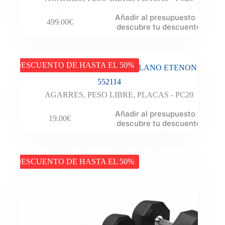
Añadir al presupuesto y
499.00
€
descubre tu descuento
DESCUENTO DE HASTA EL 50%
AGARRE DE POLEA CUERDA PLANO ETENON
552114
AGARRES
,
PESO LIBRE
,
PLACAS - PC20
Añadir al presupuesto y
19.00
€
descubre tu descuento
DESCUENTO DE HASTA EL 50%