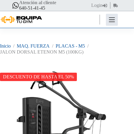
Saltar
Atención al cliente
Login
Carro
al
640-51-41-45
de
contenido
compra
Inicio
/
MAQ. FUERZA
/
PLACAS - M5
/
JALON DORSAL ETENON M5 (100KG)
DESCUENTO DE HASTA EL 50%