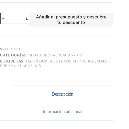
JALON
Añadir al presupuesto y descubre
DORSAL
tu descuento
ETENON
M5
(100KG)
cantidad
SKU:
M5012
CATEGORÍAS:
MAQ. FUERZA
,
PLACAS - M5
ETIQUETAS:
JALON DORSAL ETENON M5 (100KG)
,
MAQ.
FUERZA
,
PLACAS -M5
Descripción
Información adicional