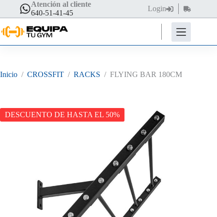
Saltar
Atención al cliente
Login
Carro
al
640-51-41-45
de
contenido
compra
Inicio
/
CROSSFIT
/
RACKS
/
FLYING BAR 180CM
DESCUENTO DE HASTA EL 50%