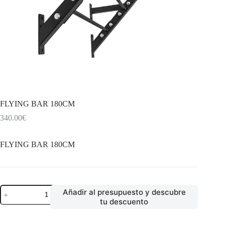
FLYING BAR 180CM
340.00
€
FLYING BAR 180CM
FLYING
Añadir al presupuesto y descubre
BAR
tu descuento
180CM
cantidad