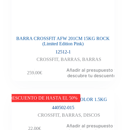
BARRA CROSSFIT AFW 201CM 15KG ROCK
(Limited Edition Pink)
12512-1
CROSSFIT
,
BARRAS
,
BARRAS
Añadir al presupuesto y
259.00
€
descubre tu descuento
DESCUENTO DE HASTA EL 50%
DISCO FRACCIONAL AFW COLOR 1.5KG
440502-015
CROSSFIT
,
BARRAS
,
DISCOS
Añadir al presupuesto y
22.00
€