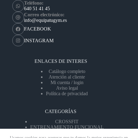
Teléfono:
640 51 41 45
Correo electrónico:
info@equipatugym.es
FACEBOOK
INSTAGRAM
ENLACES DE INTERES
Catálogo completo
Atención al cliente
Mi cuenta / login
Aviso legal
Política de privacidad
CATEGORÍAS
CROSSFIT
ENTRENAMIENTO FUNCIONAL
MÁQUINAS DE CARDIO
Usamos cookies para asegurar que te damos la mejor experiencia en