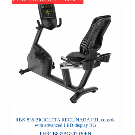
RBK 835 BICICLETA RECLINADA P31, console
with advanced LED display BG
PHRCB835BG307030EN