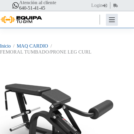
Saltar
Atención al cliente
Login
Carro
al
640-51-41-45
de
contenido
compra
Inicio
/
MAQ CARDIO
/
FEMORAL TUMBADO/PRONE LEG CURL