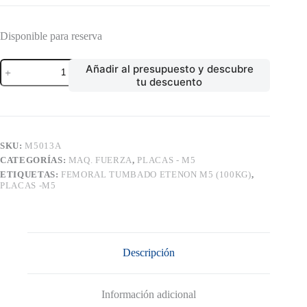
Disponible para reserva
FEMORAL
Añadir al presupuesto y descubre
TUMBADO
tu descuento
ETENON
M5
(100KG)
cantidad
SKU:
M5013A
CATEGORÍAS:
MAQ. FUERZA
,
PLACAS - M5
ETIQUETAS:
FEMORAL TUMBADO ETENON M5 (100KG)
,
PLACAS -M5
Descripción
Información adicional