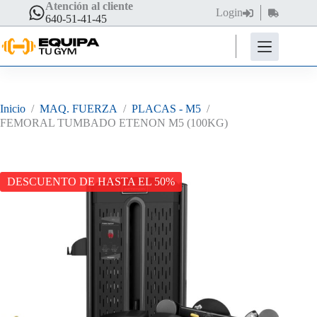
Saltar
Atención al cliente
Login
Carro
al
640-51-41-45
de
contenido
compra
Inicio
/
MAQ. FUERZA
/
PLACAS - M5
/
FEMORAL TUMBADO ETENON M5 (100KG)
DESCUENTO DE HASTA EL 50%