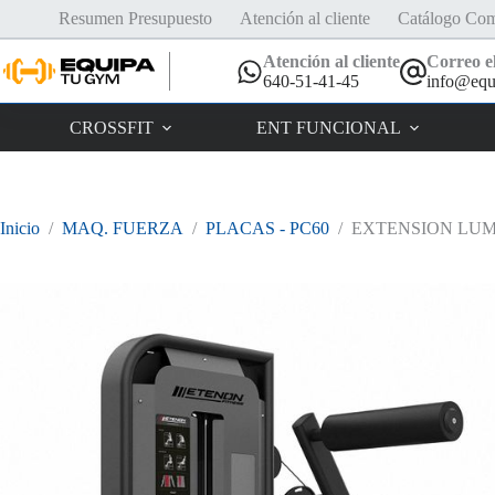
Saltar
Resumen Presupuesto
Atención al cliente
Catálogo Com
al
contenido
Atención al cliente
Correo el
640-51-41-45
info@equ
CROSSFIT
ENT FUNCIONAL
Inicio
/
MAQ. FUERZA
/
PLACAS - PC60
/
EXTENSION LU