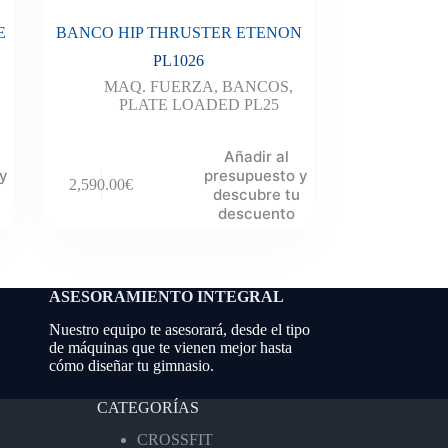
E
BANCO HIP THRUSTER ETENON
PL1026
MAQ. FUERZA
,
BANCOS
,
PLATE LOADED PL25
Añadir al
 y
presupuesto y
2,590.00
€
descubre tu
descuento
ASESORAMIENTO INTEGRAL
Nuestro equipo te asesorará, desde el tipo
de máquinas que te vienen mejor hasta
cómo diseñar tu gimnasio.
CATEGORÍAS
CROSSFIT