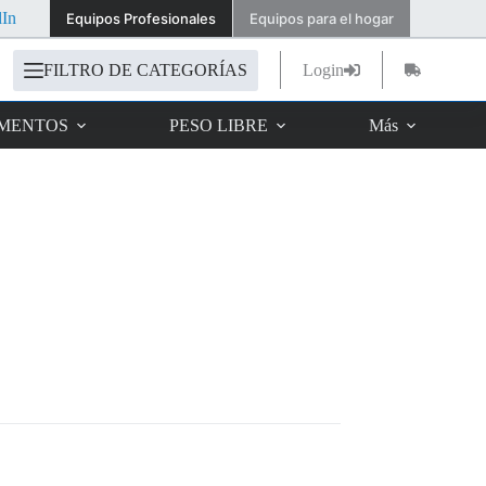
dIn
Equipos Profesionales
Equipos para el hogar
FILTRO DE CATEGORÍAS
Login
Carro
de
compra
IMENTOS
PESO LIBRE
Más