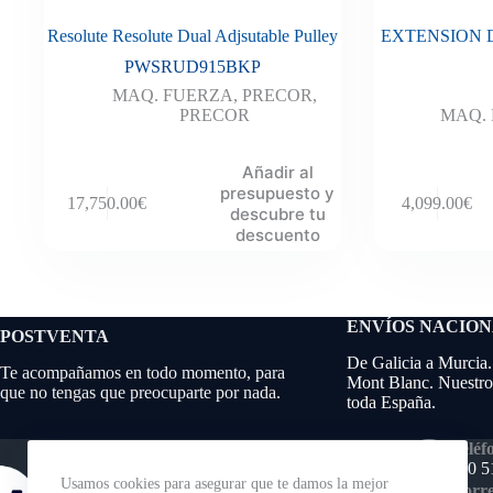
Resolute Resolute Dual Adjsutable Pulley
EXTENSION 
PWSRUD915BKP
MAQ. FUERZA
,
PRECOR
,
PRECOR
MAQ.
Añadir al
presupuesto y
17,750.00
€
4,099.00
€
descubre tu
descuento
ENVÍOS NACIO
POSTVENTA
De Galicia a Murcia.
Te acompañamos en todo momento, para
Mont Blanc. Nuestros
que no tengas que preocuparte por nada.
toda España.
Teléf
640 5
Usamos cookies para asegurar que te damos la mejor
Corre