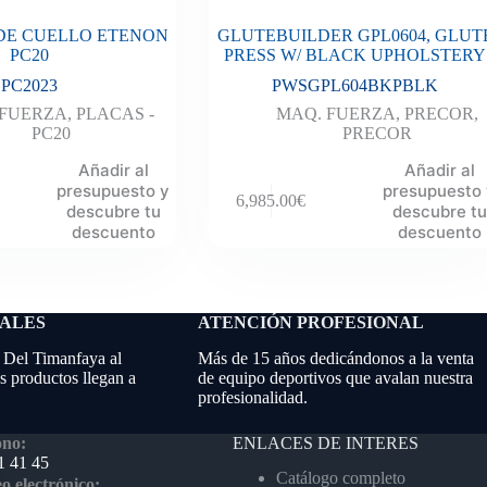
DE CUELLO ETENON
GLUTEBUILDER GPL0604, GLUT
PC20
PRESS W/ BLACK UPHOLSTERY
PC2023
PWSGPL604BKPBLK
 FUERZA
,
PLACAS -
MAQ. FUERZA
,
PRECOR
,
PC20
PRECOR
Añadir al
Añadir al
presupuesto y
presupuesto
6,985.00
€
descubre tu
descubre tu
descuento
descuento
NALES
ATENCIÓN PROFESIONAL
 Del Timanfaya al
Más de 15 años dedicándonos a la venta
 productos llegan a
de equipo deportivos que avalan nuestra
profesionalidad.
ENLACES DE INTERES
ono:
1 41 45
Catálogo completo
o electrónico: