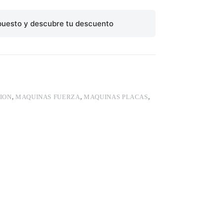
puesto y descubre tu descuento
ION
,
MAQUINAS FUERZA
,
MAQUINAS PLACAS
,