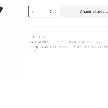
EXTENSION
LUMBAR/BACK
Añadir al presu
EXTENSION
cantidad
SKU:
PC6017
CATEGORÍAS:
PLACAS - PC60
,
MAQ. FUERZA
ETIQUETAS:
EXTENSION LUMBAR/BACK EXTENS
PC60