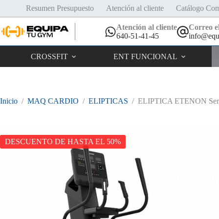
Saltar
Resumen Presupuesto
Atención al cliente
Catálogo Com
al
contenido
Atención al cliente
Correo el
640-51-41-45
info@equ
CROSSFIT
ENT FUNCIONAL
Inicio
/
MAQ CARDIO
/
ELIPTICAS
/
ELIPTICA ETENON Seri
DESCUENTO DE HASTA EL 50%