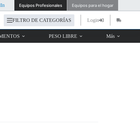
dIn
Equipos Profesionales
Equipos para el hogar
FILTRO DE CATEGORÍAS
Login
Carro
de
compra
IMENTOS
PESO LIBRE
Más