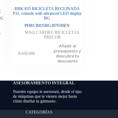
A
RBK 835 BICICLETA RECLINADA
″
P31, console with advanced LED display
BG
BG
PHRCB835BG307030EN
,
MAQ CARDIO
,
BICICLETAS
,
PRECOR
Añadir al
presupuesto y
8,650.00
€
descubre tu
descuento
ASESORAMIENTO INTEGRAL
Nuestro equipo te asesorará, desde el tipo
de máquinas que te vienen mejor hasta
cómo diseñar tu gimnasio.
CATEGORÍAS