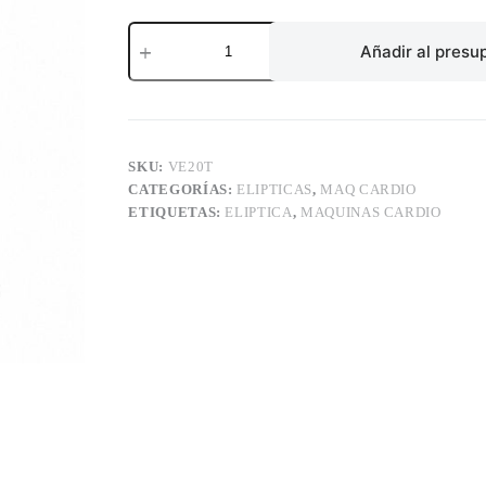
ELIPTICA
ETENON
Añadir al presu
Serie
20
SCREEN
15.6»
cantidad
SKU:
VE20T
CATEGORÍAS:
ELIPTICAS
,
MAQ CARDIO
ETIQUETAS:
ELIPTICA
,
MAQUINAS CARDIO