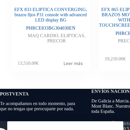
EFX 833 ELIPTICA CONVERGING,
EFX 865 ELI
brazos fijos P31 console with advanced
BRAZOS MOV
LED display BG
WITH
TOUCHSCREEN
PHRCE833BG304030EN
PHRCE
MAQ CARDIO
,
ELIPTICAS
,
PRECOR
PRE
19,210.00
€
Leer más
13,510.00
€
ENVÍOS NACIO
POSTVENTA
De Galicia a Murcia.
Te acompañamos en todo momento, para
Mont Blanc. Nuestros
que no tengas que preocuparte por nada.
toda España.
Teléf
640 5