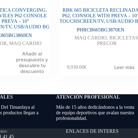
PTICA CONVERGING,
RBK 665 BICICLETA RECLINAD
ILES P62 CONSOLE
P62, CONSOLE WITH PREVA – 10
 PREVA – 10″
TOUCHSCREEN/TV, USB/AUDIO 
/TV, USB/AUDIO BG
PHRCB665BG3870EN
865BG3860EN
MAQ CARDIO
,
BICICLETAS
COR
,
MAQ CARDIO
PRECOR
Añadir al
presupuesto y
descubre tu
Leer más
9,930.00
€
descuento
NALES
ATENCIÓN PROFESIONAL
 Del Timanfaya al
Más de 15 años dedicándonos a la venta
 productos llegan a
de equipo deportivos que avalan nuestra
profesionalidad.
ENLACES DE INTERES
ono:
1 41 45