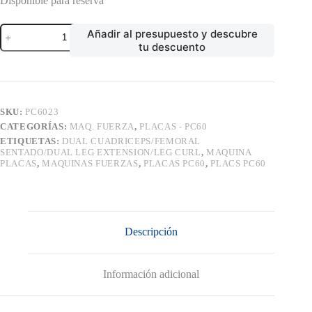
Disponible para reserva
DUAL
Añadir al presupuesto y descubre
CUADRICEPS/FEMORAL
tu descuento
SENTADO/DUAL
LEG
EXTENSION/LEG
CURL
cantidad
SKU:
PC6023
CATEGORÍAS:
MAQ. FUERZA
,
PLACAS - PC60
ETIQUETAS:
DUAL CUADRICEPS/FEMORAL
SENTADO/DUAL LEG EXTENSION/LEG CURL
,
MAQUINA
PLACAS
,
MAQUINAS FUERZAS
,
PLACAS PC60
,
PLACS PC60
Descripción
Información adicional