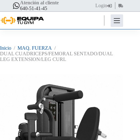
Saltar
Atención al cliente
Login
Carro
al
640-51-41-45
de
contenido
compra
Inicio
/
MAQ. FUERZA
/
DUAL CUADRICEPS/FEMORAL SENTADO/DUAL
LEG EXTENSION/LEG CURL