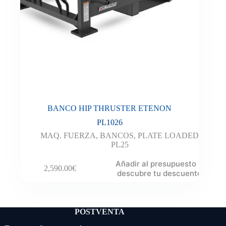
BANCO HIP THRUSTER ETENON
PL1026
MAQ. FUERZA
,
BANCOS
,
PLATE LOADED
PL25
Añadir al presupuesto y
2,590.00
€
descubre tu descuento
POSTVENTA